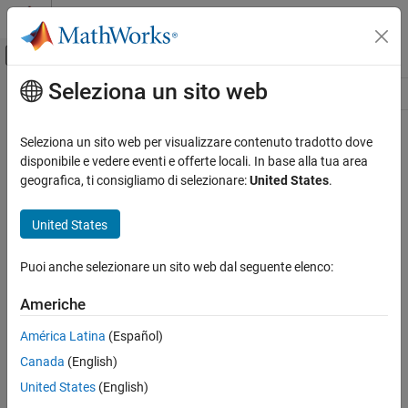
Vai al contenuto
MATLAB Help Center
Attiva/disattiva menu di navigazione off
Seleziona un sito web
Contenuto principale
Risorsa
Source
Seleziona un sito web per visualizzare contenuto tradotto dove
disponibile e vedere eventi e offerte locali. In base alla tua area
Stato
geografica, ti consigliamo di selezionare:
United States
.
United States
Puoi anche selezionare un sito web dal seguente elenco:
Americhe
América Latina
(Español)
Canada
(English)
United States
(English)