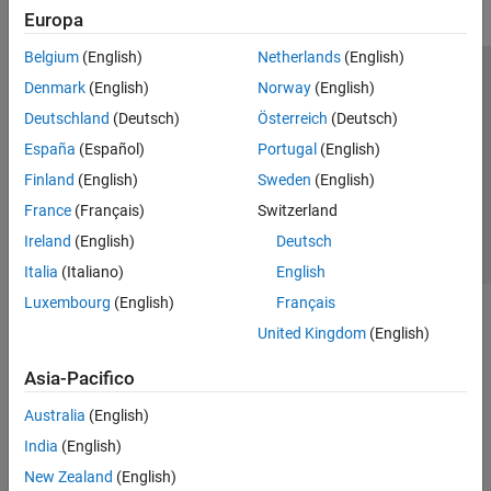
Europa
Belgium
(English)
Netherlands
(English)
Centro di fiducia
Marchi
Informativa sulla privacy
Denmark
(English)
Norway
(English)
Antipirateria
Stato dell'applicazione
Contatti
Deutschland
(Deutsch)
Österreich
(Deutsch)
© 1994-2026 The MathWorks, Inc.
España
(Español)
Portugal
(English)
Finland
(English)
Sweden
(English)
Seleziona u
Italia
France
(Français)
Switzerland
Ireland
(English)
Deutsch
Italia
(Italiano)
English
Luxembourg
(English)
Français
United Kingdom
(English)
Asia-Pacifico
Australia
(English)
India
(English)
New Zealand
(English)