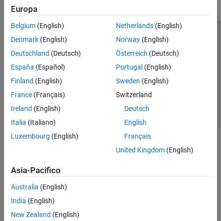
Europa
Belgium
(English)
Netherlands
(English)
Centro di fiducia
Marchi
Informativa sulla privacy
Denmark
(English)
Norway
(English)
Antipirateria
Stato dell'applicazione
Contatti
Deutschland
(Deutsch)
Österreich
(Deutsch)
© 1994-2026 The MathWorks, Inc.
España
(Español)
Portugal
(English)
Finland
(English)
Sweden
(English)
Seleziona u
Italia
France
(Français)
Switzerland
Ireland
(English)
Deutsch
Italia
(Italiano)
English
Luxembourg
(English)
Français
United Kingdom
(English)
Asia-Pacifico
Australia
(English)
India
(English)
New Zealand
(English)