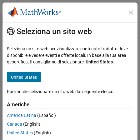
Vai al contenuto
MATLAB Help Center
Attiva/disattiva menu di navigazione off
Seleziona un sito web
Contenuto principale
Risorsa
Source
Seleziona un sito web per visualizzare contenuto tradotto dove
disponibile e vedere eventi e offerte locali. In base alla tua area
Stato
geografica, ti consigliamo di selezionare:
United States
.
United States
Puoi anche selezionare un sito web dal seguente elenco:
Americhe
América Latina
(Español)
Canada
(English)
United States
(English)