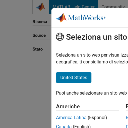
Vai al contenuto
MATLAB Help Center
Community
Risorsa
Seleziona un sit
Source
Stato
Seleziona un sito web per visualizza
geografica, ti consigliamo di selezi
United States
Puoi anche selezionare un sito web 
Americhe
América Latina
(Español)
Canada
(English)