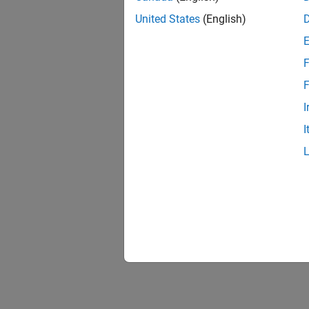
United States
(English)
F
F
I
I