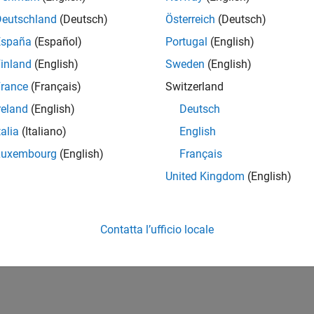
Deutschland
(Deutsch)
Österreich
(Deutsch)
España
(Español)
Portugal
(English)
inland
(English)
Sweden
(English)
rance
(Français)
Switzerland
reland
(English)
Deutsch
talia
(Italiano)
English
Luxembourg
(English)
Français
United Kingdom
(English)
Contatta l’ufficio locale