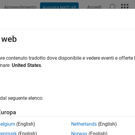
Apprendimento
Accedi
Acquista MATLAB
o web
re contenuto tradotto dove disponibile e vedere eventi e offerte l
onare:
United States
.
dal seguente elenco:
Europa
Belgium
(English)
Netherlands
(English)
Denmark
(English)
Norway
(English)