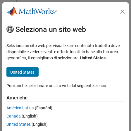
Vai al contenuto
MATLAB Help Center
Attiva/disattiva menu di navigazione off
Seleziona un sito web
Contenuto principale
Risorsa
Source
Seleziona un sito web per visualizzare contenuto tradotto dove
disponibile e vedere eventi e offerte locali. In base alla tua area
Stato
geografica, ti consigliamo di selezionare:
United States
.
United States
Puoi anche selezionare un sito web dal seguente elenco:
Americhe
América Latina
(Español)
Canada
(English)
United States
(English)