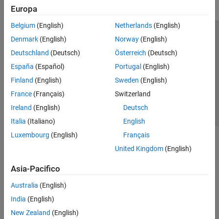
Europa
Belgium
(English)
Netherlands
(English)
Centro di fiducia
Marchi
Informativa sulla privacy
Denmark
(English)
Norway
(English)
Antipirateria
Stato dell'applicazione
Contatti
Deutschland
(Deutsch)
Österreich
(Deutsch)
© 1994-2026 The MathWorks, Inc.
España
(Español)
Portugal
(English)
Finland
(English)
Sweden
(English)
Seleziona u
Italia
France
(Français)
Switzerland
Ireland
(English)
Deutsch
Italia
(Italiano)
English
Luxembourg
(English)
Français
United Kingdom
(English)
Asia-Pacifico
Australia
(English)
India
(English)
New Zealand
(English)