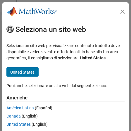
Vai al contenuto
MATLAB Help Center
Attiva/disattiva menu di navigazione off
Seleziona un sito web
Contenuto principale
Risorsa
Source
Seleziona un sito web per visualizzare contenuto tradotto dove
disponibile e vedere eventi e offerte locali. In base alla tua area
Stato
geografica, ti consigliamo di selezionare:
United States
.
United States
Puoi anche selezionare un sito web dal seguente elenco:
Americhe
América Latina
(Español)
Canada
(English)
United States
(English)