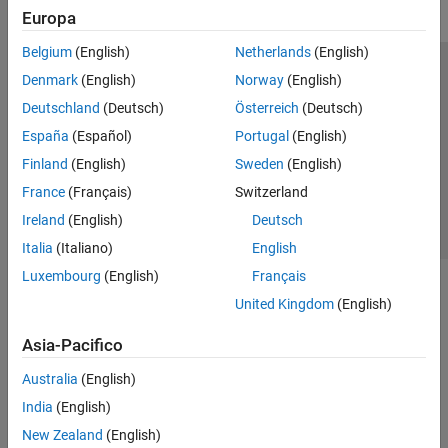
Europa
Belgium
(English)
Netherlands
(English)
Centro di fiducia
Marchi
Informativa sulla privacy
Denmark
(English)
Norway
(English)
Antipirateria
Stato dell'applicazione
Contatti
Deutschland
(Deutsch)
Österreich
(Deutsch)
© 1994-2026 The MathWorks, Inc.
España
(Español)
Portugal
(English)
Finland
(English)
Sweden
(English)
Seleziona u
Italia
France
(Français)
Switzerland
Ireland
(English)
Deutsch
Italia
(Italiano)
English
Luxembourg
(English)
Français
United Kingdom
(English)
Asia-Pacifico
Australia
(English)
India
(English)
New Zealand
(English)