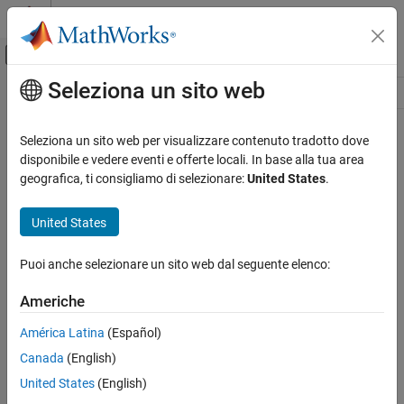
Vai al contenuto
MATLAB Help Center
Attiva/disattiva menu di navigazione off
Seleziona un sito web
Contenuto principale
Risorsa
Source
Seleziona un sito web per visualizzare contenuto tradotto dove
disponibile e vedere eventi e offerte locali. In base alla tua area
Stato
geografica, ti consigliamo di selezionare:
United States
.
United States
Puoi anche selezionare un sito web dal seguente elenco:
Americhe
América Latina
(Español)
Canada
(English)
United States
(English)