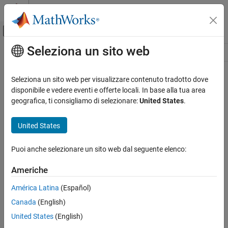
Vai al contenuto
MATLAB Help Center
Attiva/disattiva menu di navigazione off
Seleziona un sito web
Contenuto principale
Risorsa
Source
Seleziona un sito web per visualizzare contenuto tradotto dove
disponibile e vedere eventi e offerte locali. In base alla tua area
Stato
geografica, ti consigliamo di selezionare:
United States
.
United States
Puoi anche selezionare un sito web dal seguente elenco:
Americhe
América Latina
(Español)
Canada
(English)
United States
(English)