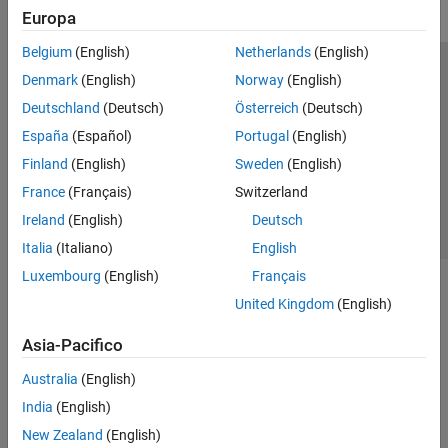
Europa
Belgium
(English)
Netherlands
(English)
Centro di fiducia
Marchi
Informativa sulla privacy
Denmark
(English)
Norway
(English)
Antipirateria
Stato dell'applicazione
Contatti
Deutschland
(Deutsch)
Österreich
(Deutsch)
© 1994-2026 The MathWorks, Inc.
España
(Español)
Portugal
(English)
Finland
(English)
Sweden
(English)
Seleziona u
Italia
France
(Français)
Switzerland
Ireland
(English)
Deutsch
Italia
(Italiano)
English
Luxembourg
(English)
Français
United Kingdom
(English)
Asia-Pacifico
Australia
(English)
India
(English)
New Zealand
(English)