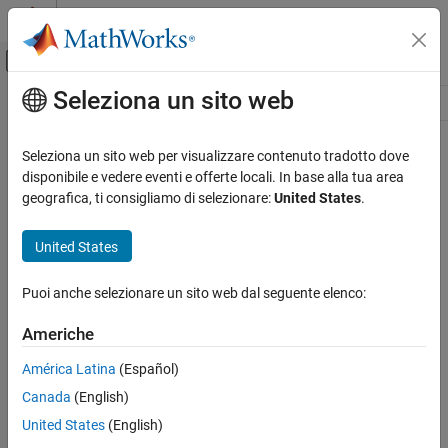
Vai al contenuto
MATLAB Help Center
Attiva/disattiva menu di navigazione off
Seleziona un sito web
Contenuto principale
Risorsa
Source
Seleziona un sito web per visualizzare contenuto tradotto dove
disponibile e vedere eventi e offerte locali. In base alla tua area
Stato
geografica, ti consigliamo di selezionare:
United States
.
United States
Puoi anche selezionare un sito web dal seguente elenco:
Americhe
América Latina
(Español)
Canada
(English)
United States
(English)