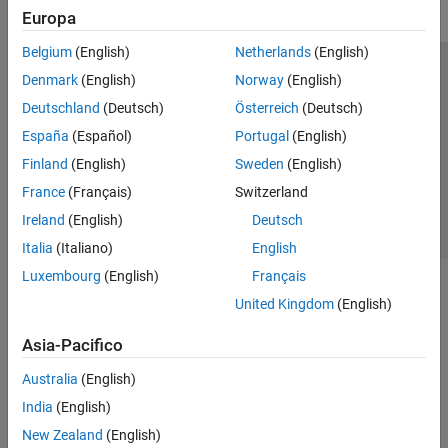
Europa
Belgium
(English)
Netherlands
(English)
Centro di fiducia
Marchi
Informativa sulla privacy
Denmark
(English)
Norway
(English)
Antipirateria
Stato dell'applicazione
Contatti
Deutschland
(Deutsch)
Österreich
(Deutsch)
© 1994-2026 The MathWorks, Inc.
España
(Español)
Portugal
(English)
Finland
(English)
Sweden
(English)
Seleziona u
Italia
France
(Français)
Switzerland
Ireland
(English)
Deutsch
Italia
(Italiano)
English
Luxembourg
(English)
Français
United Kingdom
(English)
Asia-Pacifico
Australia
(English)
India
(English)
New Zealand
(English)