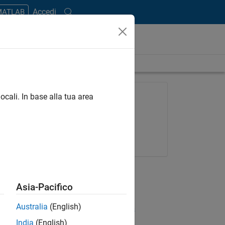
Accedi
 MATLAB
length is 29:16
FEATURED PRODUCT
ocali. In base alla tua area
MATLAB
Try for free
Get pricing
UP NEXT
Asia-Pacifico
RELATED VIDEOS
Australia
(English)
View more related videos
India
(English)