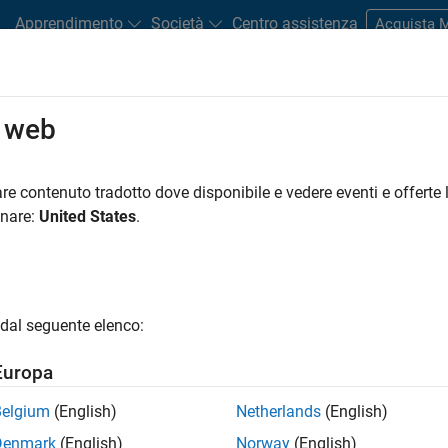
Apprendimento
Società
Centro assistenza
Acquista
o web
Play
Video 
29:16
re contenuto tradotto dove disponibile e vedere eventi e offerte l
onare:
United States
.
Video
f Data and Models with
dal seguente elenco:
Europa
on of data and models, as well as collaboration with
e Editor combines code, output and rich text in an
Belgium
(English)
Netherlands
(English)
document models, algorithms and analysis. You can
to control the execution of a script and make it easy
Denmark
(English)
Norway
(English)