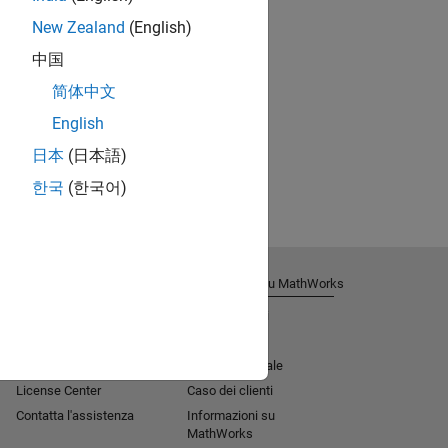
New Zealand
(English)
中国
简体中文
English
日本
(日本語)
한국
(한국어)
Ricevi supporto tecnico
Informazioni su MathWorks
Aiuto all'installazione
Lavora con noi
MATLAB Answers
Sala stampa
Consulenza
Missione sociale​
License Center
Caso dei clienti
Contatta l'assistenza
Informazioni su
MathWorks