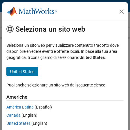
Vai al contenuto
Video
Seleziona un sito web
Videos Home
Search
Play
Vi
48:59
Seleziona un sito web per visualizzare contenuto tradotto dove
disponibile e vedere eventi e offerte locali. In base alla tua area
Description
geografica, ti consigliamo di selezionare:
United States
.
Video
Model-Based Development and
United States
Testing of Embedded Systems
Using CAN
Puoi anche selezionare un sito web dal seguente elenco:
Americhe
Recorded: 20 Sep 2016
América Latina
(Español)
Canada
(English)
Related Resources
United States
(English)