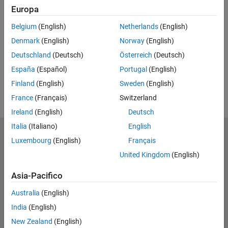
Feedback
Europa
UP NEXT
Belgium
(English)
Netherlands
(English)
Denmark
(English)
Norway
(English)
RELATED VIDEOS
Deutschland
(Deutsch)
Österreich
(Deutsch)
View more related videos
España
(Español)
Portugal
(English)
Finland
(English)
Sweden
(English)
France
(Français)
Switzerland
Ireland
(English)
Deutsch
Italia
(Italiano)
English
MathWorks
Luxembourg
(English)
Français
Accelerating the pace of engineering and science
United Kingdom
(English)
Scopri i nostri prodotti
Asia-Pacifico
Prova o Acquista
Australia
(English)
India
(English)
Scopri i nostri prodotti
New Zealand
(English)