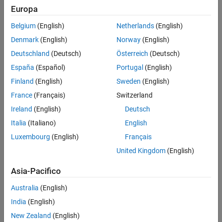
Contenuto principale
Europa
Cerca
Cerc
Belgium
(English)
Netherlands
(English)
Denmark
(English)
Norway
(English)
Ordina per
Deutschland
(Deutsch)
Österreich
(Deutsch)
España
(Español)
Portugal
(English)
Finland
(English)
Sweden
(English)
France
(Français)
Switzerland
Ireland
(English)
Deutsch
Italia
(Italiano)
English
Luxembourg
(English)
Français
United Kingdom
(English)
Asia-Pacifico
Australia
(English)
India
(English)
New Zealand
(English)