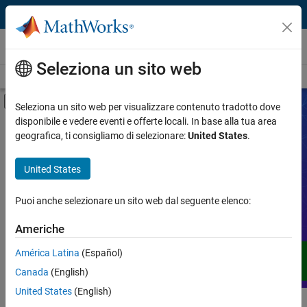
Vai al contenuto
Video
Seleziona un sito web
Home Video
Cerca
Attiva/disattiva menu di navigazione off
Seleziona un sito web per visualizzare contenuto tradotto dove
disponibile e vedere eventi e offerte locali. In base alla tua area
Prodotto
Video
geografica, ti consigliamo di selezionare:
United States
.
Tipo di video
United States
Amplia la tua conoscenza di MATLAB,
Simulink e altri prodotti, servizi e
Funzione
soluzioni di MathWorks attraverso demo,
Puoi anche selezionare un sito web dal seguente elenco:
guide pratiche, storie degli utenti,
Applicazione
Americhe
webinar e altro ancora.
Lingua
América Latina
(Español)
Canada
(English)
United States
(English)