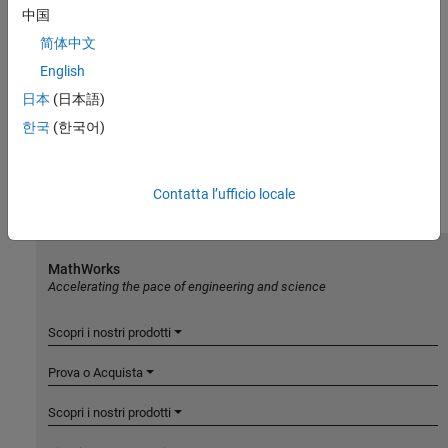
中国
简体中文
English
日本
(日本語)
한국
(한국어)
Contatta l’ufficio locale
MathWorks
Accelerating the pace of engineering and science
Scopri i nostri prodotti
Prova o Acquista
Scopri i nostri prodotti