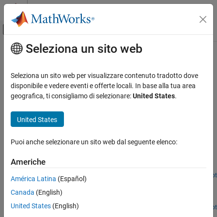
Vai al contenuto
MATLAB Help Center
Attiva/disattiva menu di navigazione off
Seleziona un sito web
Contenuto principale
Pagina iniziale della documentazione
Sound Classification
Signal Processing
Seleziona un sito web per visualizzare contenuto tradotto dove
Identify sounds in audio signals
disponibile e vedere eventi e offerte locali. In base alla tua area
Audio Toolbox
These examples show how to classify sounds in audio signals
geografica, ti consigliamo di selezionare:
United States
.
AI for Audio
using machine learning and deep learning.
Applications
United States
Featured Examples
Categoria
Speech Recognition
Puoi anche selezionare un sito web dal seguente elenco:
Acoustic Scene Recognition Using Late Fusion
Speech Enhancement
Create a multimodel late fusion system for acoustic scene
Americhe
Speaker Recognition and Diarization
recognition.
Sound Classification
Open Live Script
América Latina
(Español)
Detect Music in Simulink Using YAMNet
Machine Health Monitoring
Canada
(English)
®
Detect music using the
Sound Classifier
block in Simulink
.
Source Separation
United States
(English)
Open Script
3-D Audio