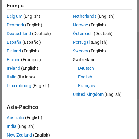
How useful was this information?
Europa
Belgium
(English)
Netherlands
(English)
Denmark
(English)
Norway
(English)
Deutschland
(Deutsch)
Österreich
(Deutsch)
España
(Español)
Portugal
(English)
Centro di fiducia
Marchi
Informativa sulla privacy
Finland
(English)
Sweden
(English)
Antipirateria
Stato dell'applicazione
Contatti
France
(Français)
Switzerland
© 1994-2026 The MathWorks, Inc.
Ireland
(English)
Deutsch
Italia
(Italiano)
English
Seleziona u
Italia
Luxembourg
(English)
Français
United Kingdom
(English)
Asia-Pacifico
Australia
(English)
India
(English)
New Zealand
(English)