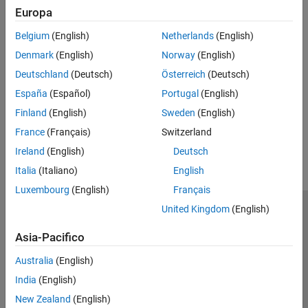
Report e metriche nell'interfaccia utente di
Europa
Filter and Sort Results in Polyspace Platform User Interface
Polyspace Platform
Narrow down list of results, organize results by file or result type.
Belgium
(English)
Netherlands
(English)
Denmark
(English)
Norway
(English)
Classification of Defects by Impact
Deutschland
(Deutsch)
Österreich
(Deutsch)
To prioritize your review of
Polyspace Bug Finder™
defects, you
can use the
Impact
attribute assigned to the defect.
España
(Español)
Portugal
(English)
Finland
(English)
Sweden
(English)
How useful was this information?
France
(Français)
Switzerland
Ireland
(English)
Deutsch
Italia
(Italiano)
English
Luxembourg
(English)
Français
United Kingdom
(English)
Centro di fiducia
Marchi
Informativa sulla privacy
Antipirateria
Stato dell'applicazione
Contatti
Asia-Pacifico
© 1994-2026 The MathWorks, Inc.
Australia
(English)
India
(English)
Seleziona u
Italia
New Zealand
(English)