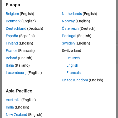
Semicolon on the same line as an if, for or while statement
Europa
Version History
Examples
See Also
Belgium
(English)
Netherlands
(English)
Denmark
(English)
Norway
(English)
expand all
Deutschland
(Deutsch)
Österreich
(Deutsch)
Incorrectly indented statement
España
(Español)
Portugal
(English)
Finland
(English)
Sweden
(English)
Semicolon on the same line as an if, for or while
France
(Français)
Switzerland
statement
Ireland
(English)
Deutsch
Italia
(Italiano)
English
Check Information
Luxembourg
(English)
Français
United Kingdom
(English)
Category:
Behavioral Problems
PQL Name:
std.cwe_native.R483
Asia-Pacifico
Version History
Australia
(English)
Introduced in R2023a
India
(English)
See Also
New Zealand
(English)