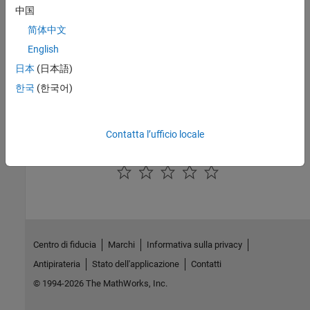
中国
Check CWE (-cwe)
简体中文
Topics
English
Check for and Review Coding Standard Violations
日本
(日本語)
한국
(한국어)
External Websites
CWE-483
Contatta l’ufficio locale
How useful was this information?
Centro di fiducia
Marchi
Informativa sulla privacy
Antipirateria
Stato dell'applicazione
Contatti
© 1994-2026 The MathWorks, Inc.