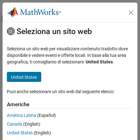
Vai al contenuto
MATLAB Help Center
Attiva/disattiva menu di navigazione off
Seleziona un sito web
Contenuto principale
Pagina iniziale della documentazione
CWE Rule 483
Verifica, convalida e test
Seleziona un sito web per visualizzare contenuto tradotto dove
Verifica del codice
Incorrect Block Delimitation
disponibile e vedere eventi e offerte locali. In base alla tua area
Since R2023a
geografica, ti consigliamo di selezionare:
United States
.
Polyspace Bug Finder
expand all in page
Reviewing and Reporting Results
Description
United States
Polyspace Bug Finder Results
The code does not explicitly delimit a block that is intended to
Coding Standards
Puoi anche selezionare un sito web dal seguente elenco:
contain 2 or more statements, creating a logic error.
Common Weakness Enumeration (CWE)
Americhe
Polyspace
Implementation
CWE Rule 483
América Latina
(Español)
The rule checker checks for these issues:
ON THIS PAGE
Canada
(English)
Description
Incorrectly indented statement
Examples
United States
(English)
Check Information