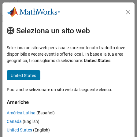
Vai al contenuto
MATLAB Help Center
Attiva/disattiva menu di navigazione off
Seleziona un sito web
Contenuto principale
Pagina iniziale della documentazione
ISO/IEC TS 17961 [padcomp]
Verifica, convalida e test
Seleziona un sito web per visualizzare contenuto tradotto dove
Verifica del codice
Comparison of padding data
disponibile e vedere eventi e offerte locali. In base alla tua area
geografica, ti consigliamo di selezionare:
United States
.
Polyspace Bug Finder
expand all in page
Reviewing and Reporting Results
Description
United States
Polyspace Bug Finder Results
1
Comparison of padding data.
Coding Standards
Puoi anche selezionare un sito web dal seguente elenco:
ISO/IEC TS 17961 Rules
Polyspace Implementation
Americhe
ISO/IEC TS 17961 [padcomp]
This checker checks for
Memory comparison of padding data
.
América Latina
(Español)
ON THIS PAGE
Examples
Canada
(English)
Description
Examples
United States
(English)
expand all
Check Information