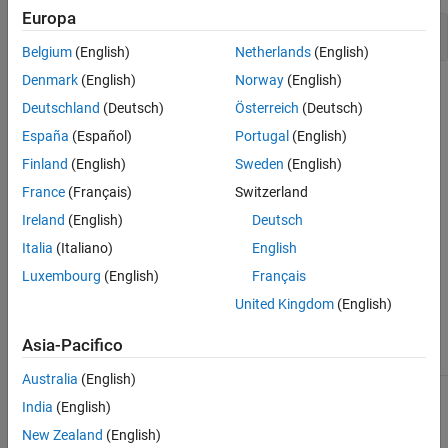
Europa
Version History
Memory comparison of padding data
See Also
Belgium
(English)
Netherlands
(English)
Denmark
(English)
Norway
(English)
Check Information
Deutschland
(Deutsch)
Österreich
(Deutsch)
Decidability:
Undecidable
España
(Español)
Portugal
(English)
Version History
Finland
(English)
Sweden
(English)
Introduced in R2019a
France
(Français)
Switzerland
Ireland
(English)
Deutsch
See Also
Italia
(Italiano)
English
Check ISO/IEC TS 17961 (-iso-17961)
Luxembourg
(English)
Français
United Kingdom
(English)
Topics
Check for and Review Coding Standard Violations
Asia-Pacifico
Australia
(English)
1
Extracts from the standard "ISO/IEC TS 17961 Technical
India
(English)
Specification - 2013-11-15" are reproduced with the agreement of
New Zealand
(English)