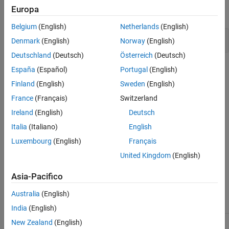
Europa
expand all
Version History
See Also
Belgium
(English)
Netherlands
(English)
Possible misuse of sizeof
Denmark
(English)
Norway
(English)
Deutschland
(Deutsch)
Österreich
(Deutsch)
Check Information
España
(Español)
Portugal
(English)
Finland
(English)
Sweden
(English)
Decidability:
Decidable
France
(Français)
Switzerland
Version History
Ireland
(English)
Deutsch
Introduced in R2019a
Italia
(Italiano)
English
See Also
Luxembourg
(English)
Français
United Kingdom
(English)
Check ISO/IEC TS 17961 (-iso-17961)
Asia-Pacifico
Topics
Australia
(English)
Check for and Review Coding Standard Violations
India
(English)
New Zealand
(English)
1