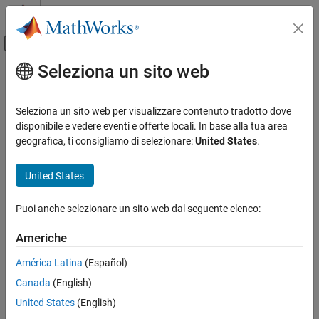
Vai al contenuto
MATLAB Help Center
Attiva/disattiva menu di navigazione off
Seleziona un sito web
Contenuto principale
Pagina iniziale della documentazione
ISO/IEC TS 17961 [sizeofptr]
Verifica, convalida e test
Seleziona un sito web per visualizzare contenuto tradotto dove
Verifica del codice
Taking the size of a pointer to determine the size of the pointed-to
disponibile e vedere eventi e offerte locali. In base alla tua area
type
geografica, ti consigliamo di selezionare:
United States
.
Polyspace Bug Finder
Reviewing and Reporting Results
expand all in page
United States
Polyspace Bug Finder Results
Description
Coding Standards
Puoi anche selezionare un sito web dal seguente elenco:
Taking the size of a pointer to determine the size of the pointed-to
ISO/IEC TS 17961 Rules
1
type.
Americhe
ISO/IEC TS 17961 [sizeofptr]
Polyspace Implementation
América Latina
(Español)
ON THIS PAGE
This checker checks for
Possible misuse of sizeof
.
Canada
(English)
Description
Examples
United States
(English)
Examples
Check Information