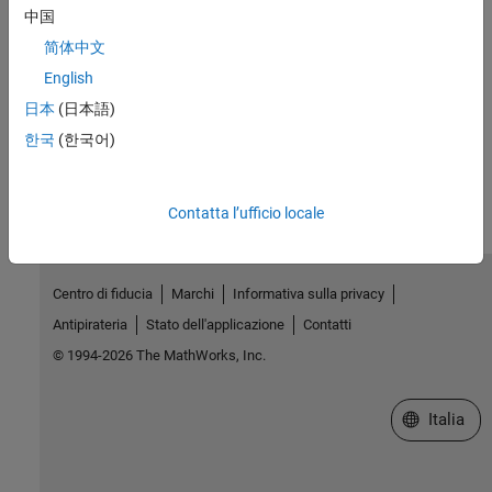
Extracts from the standard "ISO/IEC TS 17961 Technical
中国
Specification - 2013-11-15" are reproduced with the agreement of
AFNOR. Only the original and complete text of the standard, as
简体中文
published by AFNOR Editions - accessible via the website
English
www.boutique.afnor.org - has normative value.
日本
(日本語)
한국
(한국어)
How useful was this information?
Contatta l’ufficio locale
Centro di fiducia
Marchi
Informativa sulla privacy
Antipirateria
Stato dell'applicazione
Contatti
© 1994-2026 The MathWorks, Inc.
Seleziona u
Italia