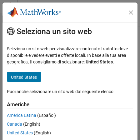
Vai al contenuto
MATLAB Help Center
Attiva/disattiva menu di navigazione off
Seleziona un sito web
Contenuto principale
Pagina iniziale della documentazione
-v | -version
Verifica, convalida e test
Seleziona un sito web per visualizzare contenuto tradotto dove
Verifica del codice
Display
Polyspace
version number
disponibile e vedere eventi e offerte locali. In base alla tua area
geografica, ti consigliamo di selezionare:
United States
.
Polyspace Bug Finder
Syntax
Running Bug Finder
United States
Bug Finder Analysis with Windows or Linux
-v
Scripts
-version
Puoi anche selezionare un sito web dal seguente elenco:
-v | -version
Description
Americhe
ON THIS PAGE
®
or
displays the version number of your Polyspace
-v
-version
Syntax
América Latina
(Español)
product.
Description
Canada
(English)
Examples
Examples
United States
(English)