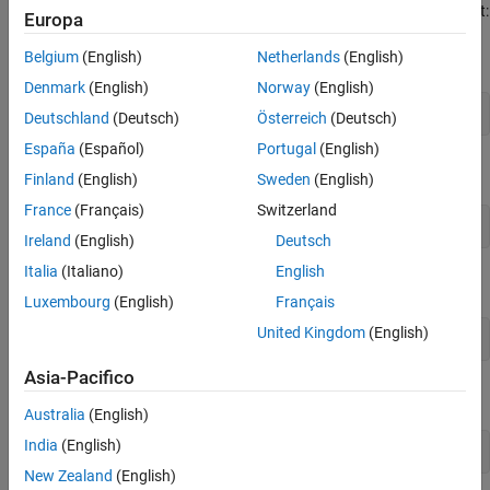
Display the version number and release of your Polyspace product:
Europa
Bug Finder:
Belgium
(English)
Netherlands
(English)
Denmark
(English)
Norway
(English)
polyspace-bug-finder -v
Deutschland
(Deutsch)
Österreich
(Deutsch)
España
(Español)
Portugal
(English)
Code Prover:
Finland
(English)
Sweden
(English)
France
(Français)
Switzerland
polyspace-code-prover -v
Ireland
(English)
Deutsch
Italia
(Italiano)
English
Bug Finder Server:
Luxembourg
(English)
Français
United Kingdom
(English)
polyspace-bug-finder-server -v
Asia-Pacifico
Code Prover Server:
Australia
(English)
India
(English)
polyspace-code-prover-server -v
New Zealand
(English)