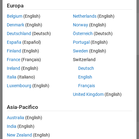
Initialization
Europa
Belgium
(English)
Netherlands
(English)
How useful was this information?
Denmark
(English)
Norway
(English)
Deutschland
(Deutsch)
Österreich
(Deutsch)
España
(Español)
Portugal
(English)
Finland
(English)
Sweden
(English)
France
(Français)
Switzerland
Centro di fiducia
Marchi
Informativa sulla privacy
Ireland
(English)
Deutsch
Antipirateria
Stato dell'applicazione
Contatti
Italia
(Italiano)
English
© 1994-2026 The MathWorks, Inc.
Luxembourg
(English)
Français
United Kingdom
(English)
Seleziona u
Italia
Asia-Pacifico
Australia
(English)
India
(English)
New Zealand
(English)