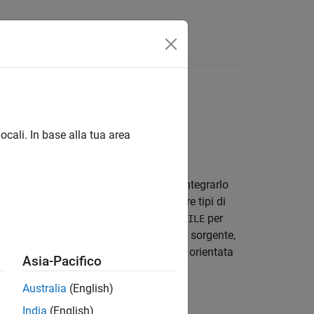
isposte
l'ultima versione in inglese.
ocali. In base alla tua area
acy sviluppato in C/C++, è possibile integrarlo
re la funzione
. Per passare tipi di
coder.ceval
AB, come i tipi di puntatori, i tipi di
per
FILE
pilazione per includere e collegare file sorgente,
. Per fornire un'interfaccia orientata
teBuildInfo
Asia-Pacifico
ione in una classe derivata da
Australia
(English)
India
(English)