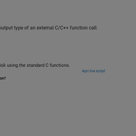
utput type of an external C/C++ function call.
Generate a standalone C library from MATLAB code that reads a file from disk using the standard C functions.
Apri live script
ion?