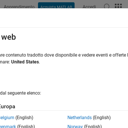
Apprendimento
Accedi
Acquista MATLAB
azione
Esempi
Funzioni
Blocchi
App
Video
R
o web
uzione di questa pagina non è aggiornata. Fai clic qui per vedere 
grazione di codice esterno
re contenuto tradotto dove disponibile e vedere eventi e offerte l
onare:
United States
.
®
re un codice esterno dal codice MATLAB
si dispone di codice esterno, codice personalizzato o codice leg
mente nel codice MATLAB. Per chiamare funzioni C/C++, utilizza
 codice esterno, o da esso, che non sono definibili nel codice MATL
dal seguente elenco:
 file esterni o altri tipi, utilizzare
. Configurare la com
coder.opaque
intestazione, file oggetto e librerie esterne utilizzando
coder.upda
Europa
getti a una libreria C esterna, impacchettate le chiamate di funz
.
ExternalDependency
Belgium
(English)
Netherlands
(English)
Denmark
(English)
Norway
(English)