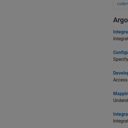
code
Argo
Integra
Integra
Configu
Specify
Develo
Access 
Mappin
Unders
Integr
Integra