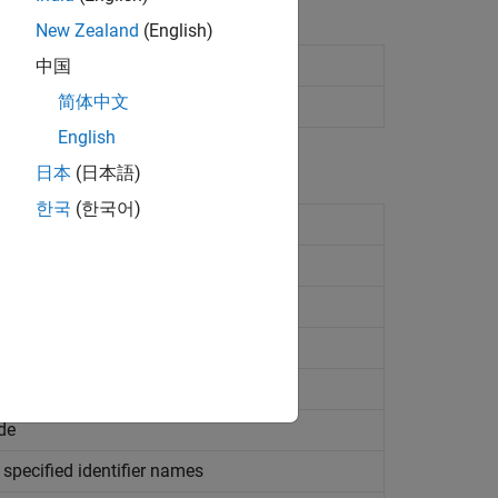
New Zealand
(English)
rnal code
中国
简体中文
ring code generation
English
日本
(日本語)
한국
(한국어)
ated code
ce
by reference
by reference
 code
de
specified identifier names