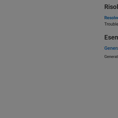
Riso
Resolv
Trouble
Esem
Genera