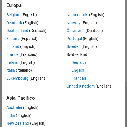
Argomenti
Tabelle
Europa
Array categorici
Generate Code for Dictionaries
Array di data e ora
Belgium
(English)
Netherlands
(English)
Use dictionaries in MATLAB code intended for code generation.
Array di durata
Denmark
(English)
Norway
(English)
Tabelle orario
Dictionary Limitations for Code Generation
Deutschland
(Deutsch)
Österreich
(Deutsch)
Adhere to code generation restrictions for dictionaries in MATLAB
Enumerazioni
España
(Español)
Portugal
(English)
code intended for code generation.
Classi di MATLAB
Finland
(English)
Sweden
(English)
Handle della funzione
How useful was this information?
France
(Français)
Switzerland
Dizionari
Array di Deep Learning
Ireland
(English)
Deutsch
Italia
(Italiano)
English
Luxembourg
(English)
Français
United Kingdom
(English)
Centro di fiducia
Marchi
Informativa sulla privacy
Asia-Pacifico
Antipirateria
Stato dell'applicazione
Contatti
Australia
(English)
© 1994-2026 The MathWorks, Inc.
India
(English)
New Zealand
(English)
Seleziona u
Italia