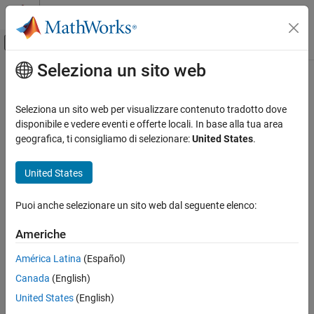
Vai al contenuto
MATLAB Help Center
Attiva/disattiva menu di navigazione off
Seleziona un sito web
Contenuto principale
Pagina iniziale della documentazione
Learnables compression
Generazione di codice
Seleziona un sito web per visualizzare contenuto tradotto dove
Compression type
disponibile e vedere eventi e offerte locali. In base alla tua area
MATLAB Coder
Since R2023a
geografica, ti consigliamo di selezionare:
United States
.
Deep Learning with MATLAB Coder
Description
Deep Learning Code Generation Fundamentals
United States
App Configuration Pane:
Deep Learning
Learnables compression
Puoi anche selezionare un sito web dal seguente elenco:
Configuration Objects:
coder.DeepLearningCodeConfig
ON THIS PAGE
Description
Americhe
Dependencies
Dependencies
América Latina
(Español)
Properties
To enable this parameter, you must set
Deep learning library
to
Canada
(English)
Programmatic Use
.
None
Version History
United States
(English)
Settings
See Also