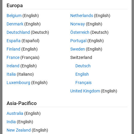
Europa
None
This setting is the default setting.
Belgium
(English)
Netherlands
(English)
Denmark
(English)
Norway
(English)
Does not enable learnables compression.
Deutschland
(Deutsch)
Österreich
(Deutsch)
España
(Español)
Portugal
(English)
bfloat16
Enables learnables compression.
Finland
(English)
Sweden
(English)
France
(Français)
Switzerland
Programmatic Use
Ireland
(English)
Deutsch
Property:
LearnablesCompression
Italia
(Italiano)
English
Values:
|
"none"
"bfloat16"
Luxembourg
(English)
Français
Default:
"none"
United Kingdom
(English)
Version History
Asia-Pacifico
Introduced in R2023a
Australia
(English)
See Also
India
(English)
coder.DeepLearningCodeConfig
New Zealand
(English)