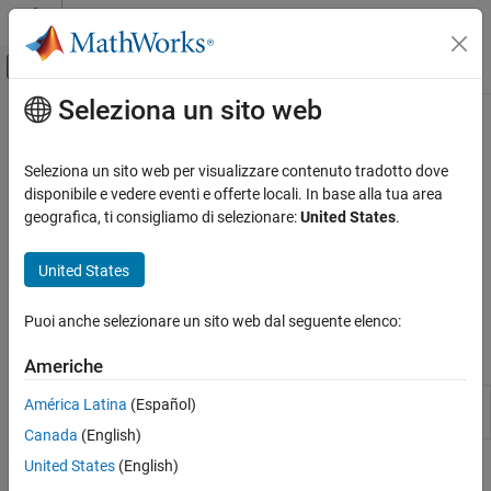
Vai al contenuto
MATLAB Help Center
Attiva/disattiva menu di navigazione off
Seleziona un sito web
Contenuto principale
Pagina iniziale della documentazione
La traduzione di questa pagina non è aggiornata. Fai clic qui per
vedere l'ultima versione in inglese.
Comunicazioni wireless
Seleziona un sito web per visualizzare contenuto tradotto dove
disponibile e vedere eventi e offerte locali. In base alla tua area
Filtraggio
Communications Toolbox
geografica, ti consigliamo di selezionare:
United States
.
Componenti PHY
Filtraggio e modellazione dell'impulso
Categoria
United States
Applicare il filtraggio per modellare e condizionare l'impulso del
Sorgenti e destinazioni
segnale.
Codifica della sorgente
Puoi anche selezionare un sito web dal seguente elenco:
Rilevamento e correzione degli errori
App
Americhe
Operazioni sul segnale
Interleaving
Filter
View, analyze, and compare filters
(Da
América Latina
(Español)
Analyzer
R2024a)
Modulazione
Canada
(English)
MIMO
United States
(English)
Funzioni
Filtraggio