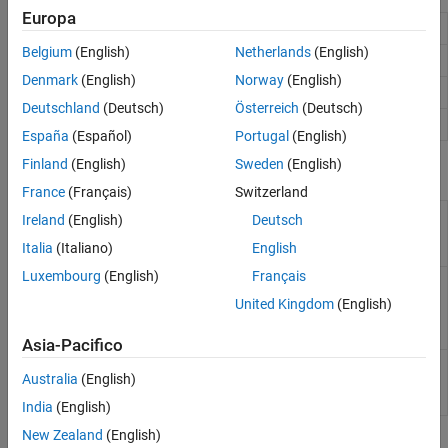
Equalizzazione
Europa
Gaussian FIR pulse-shaping filter design
gaussdesign
Sincronizzazione e progettazione del
ricevitore
Belgium
(English)
Netherlands
(English)
Integrate discrete-time signal
intdump
Denmark
(English)
Norway
(English)
Raised cosine FIR pulse-shaping filter design
rcosdesign
Deutschland
(Deutsch)
Österreich
(Deutsch)
Rectangular pulse shaping
rectpulse
España
(Español)
Portugal
(English)
Finland
(English)
Sweden
(English)
Oggetti
France
(Français)
Switzerland
Integrate discrete-time
comm.IntegrateAndDumpFilter
Ireland
(English)
Deutsch
signal with periodic
Italia
(Italiano)
English
resets
Luxembourg
(English)
Français
Apply pulse shaping by
comm.RaisedCosineTransmitFilter
interpolating signal
United Kingdom
(English)
using raised-cosine FIR
filter
Asia-Pacifico
Apply pulse shaping by
comm.RaisedCosineReceiveFilter
Australia
(English)
decimating signal using
raised-cosine FIR filter
India
(English)
New Zealand
(English)