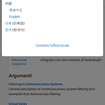
Blocchi
中国
Ideal
Shape input signal using ideal rectangular
简体中文
Rectangular
pulses
English
Pulse Filter
日本
(日本語)
Integrate and
Integrate discrete-time signal with periodic
Dump
resets
한국
(한국어)
Raised Cosine
Apply pulse shaping by interpolating signal
Transmit Filter
using raised cosine FIR filter
Contatta l’ufficio locale
Raised Cosine
Apply matched filtering using raised cosine
Receive Filter
FIR filter
Windowed
Integrate over time window of fixed length
Integrator
Argomenti
Filtering in Communication Systems
General description of communications system filtering and
examples that demonstrate filtering.
Group Delay