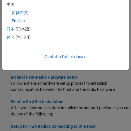
Get an overview of supported hardware and required software
中国
products.
简体中文
English
Install Support Package for Analog Devices ADALM-PLUTO
Radio
日本
(日本語)
Install the
Communications Toolbox Support Package for Analog
한국
(한국어)
Devices ADALM-Pluto Radio
.
Guided Host-Radio Hardware Setup
Contatta l’ufficio locale
Follow an automated hardware setup process to establish
communication between the host and the radio hardware.
Manual Host-Radio Hardware Setup
Follow a manual hardware setup process to establish
communication between the host and the radio hardware.
What to Do After Installation
After you have successfully installed the support package, you can
do any of the following:
Setup for Two Radios Connecting to One Host