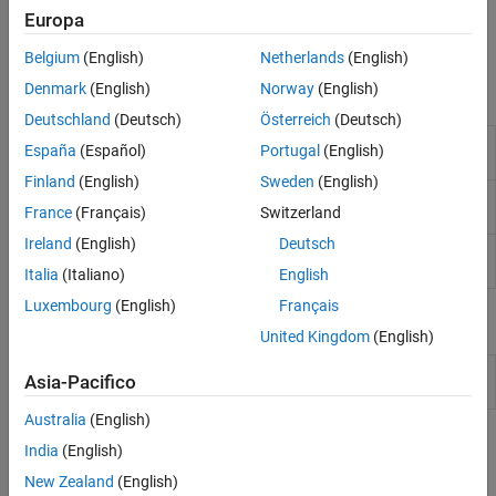
Stabilire la comunicazione tra il computer host e la radio
Diagnostica
Europa
seguendo i passaggi descritti in
Configurazione guidata
Modulazione digitale
dell'hardware host-radio
.
Belgium
(English)
Netherlands
(English)
Specifico per l'applicazione
Denmark
(English)
Norway
(English)
Risoluzione dei problemi in
Funzioni
Communications Toolbox Support Package
Deutschland
(Deutsch)
Österreich
(Deutsch)
for Analog Devices ADALM-Pluto Radio
Configure ADALM-PLUTO radio
configurePlutoRadio
España
(Español)
Portugal
(English)
firmware
Finland
(English)
Sweden
(English)
Report information about attached
findPlutoRadio
France
(Français)
Switzerland
radios
Ireland
(English)
Deutsch
Create radio object for specific radio
sdrdev
hardware
Italia
(Italiano)
English
Luxembourg
(English)
Français
Classi
United Kingdom
(English)
Create object for
Analog Devices
ADALM-
comm.SDRDevPluto
Asia-Pacifico
PLUTO radio
Australia
(English)
Argomenti
India
(English)
New Zealand
(English)
Supported Hardware and Required Software