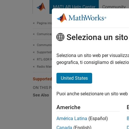
Vai al contenuto
MATLAB Help Center
Community
Document
Pagina iniziale della documentazione
Comunicazioni wireless
Sup
Seleziona un sit
Communications Toolbox
Supported Hardware – Software-Defined Radio
Seleziona un sito web per visualizza
Port
RTL-SDR Radio
geografica, ti consigliamo di selezi
Radio Management
Input
United States
Supported Data Types
ON THIS PAGE
Puoi anche selezionare un sito web 
See Also
Americhe
See 
América Latina
(Español)
Block
Canada
(English)