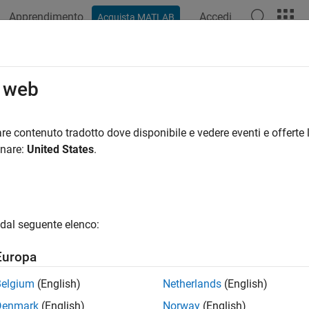
Apprendimento
Accedi
Acquista MATLAB
azione
Esempi
Funzioni
Blocchi
App
Videos
ported Data Types
o web
re contenuto tradotto dove disponibile e vedere eventi e offerte l
Supported Data Types
onare:
United States
.
Double-precision floating point
Single-precision floating point
16-bit signed integers
dal seguente elenco:
Europa
Also
Belgium
(English)
Netherlands
(English)
s
Denmark
(English)
Norway
(English)