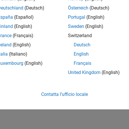
Deutschland
(Deutsch)
Österreich
(Deutsch)
R Receiver
España
(Español)
Portugal
(English)
ts
inland
(English)
Sweden
(English)
DRRTLReceiver
rance
(Français)
Switzerland
reland
(English)
Deutsch
s
talia
(Italiano)
English
 Management
Luxembourg
(English)
Français
How useful was this informat
United Kingdom
(English)
Contatta l’ufficio locale