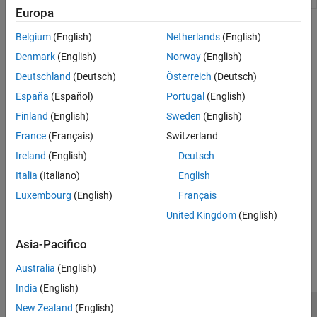
Europa
Modulazione digitale
Argomenti
Modellazione MAC
Belgium
(English)
Netherlands
(English)
Modellazione di input multipli e output
Denmark
(English)
Norway
(English)
multipli (MIMO)
Find USRP Devices Connected To Host Computer
Use findsdru function to find and report status of all USRP radios
Modellazione basata sugli standard
Deutschland
(Deutsch)
Österreich
(Deutsch)
connected to the host computer.
Risoluzione dei problemi in
España
(Español)
Portugal
(English)
Communications Toolbox Support Package
for USRP Radio
Risoluzione dei problemi
Finland
(English)
Sweden
(English)
France
(Français)
Switzerland
Common Problems and Fixes
Ireland
(English)
Deutsch
Describes the most common errors encountered with
Communications Toolbox™ Support Package for USRP Radio
and
Italia
(Italiano)
English
how to fix them.
Luxembourg
(English)
Français
United Kingdom
(English)
How useful was this information?
Asia-Pacifico
Australia
(English)
India
(English)
New Zealand
(English)