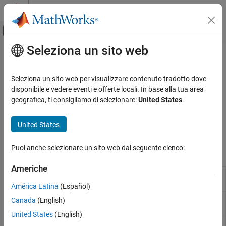
Vai al contenuto
MATLAB Help Center
Attiva/disattiva menu di navigazione off
Seleziona un sito web
Contenuto principale
Pagina iniziale della documentazione
La traduzione di questa pagina non è aggiornata. Fai clic qui per
vedere l'ultima versione in inglese.
Comunicazioni wireless
Seleziona un sito web per visualizzare contenuto tradotto dove
disponibile e vedere eventi e offerte locali. In base alla tua area
Scoperta dell'hardware
Communications Toolbox
geografica, ti consigliamo di selezionare:
United States
.
Hardware supportato - Radio definita dal
software
Trovare dispositivi USRP™ collegati al computer
United States
Radio USRP
Trovare dispositivi USRP collegati al computer.
Categoria
Puoi anche selezionare un sito web dal seguente elenco:
Funzioni
Come iniziare a utilizzare Communications
Toolbox Support Package for USRP Radio
Americhe
Status of
USRP
devices connected
Installazione e configurazione
findsdru
to host computer
América Latina
(Español)
Scoperta dell'hardware
Gestione della radio
UHD
version number of installed
Canada
(English)
getSDRuDriverVersion
radio
Prestazione
United States
(English)
Diagnostica
Detailed
USRP
radio information
probesdru