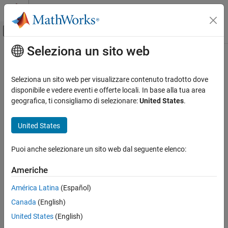
Vai al contenuto
MATLAB Help Center
Attiva/disattiva menu di navigazione off
Seleziona un sito web
Contenuto principale
Pagina iniziale della documentazione
Application Deployment
Seleziona un sito web per visualizzare contenuto tradotto dove
Categoria
disponibile e vedere eventi e offerte locali. In base alla tua area
geografica, ti consigliamo di selezionare:
United States
.
MATLAB Compiler
How useful was this information?
MATLAB Compiler SDK
United States
Get Started with MATLAB Compiler SDK
Package MATLAB Functions
Puoi anche selezionare un sito web dal seguente elenco:
C Shared Library Integration
Americhe
C++ Shared Library Integration
.NET Assembly Integration
América Latina
(Español)
Java Package Integration
Canada
(English)
Python Package Integration
United States
(English)
COM Component Integration