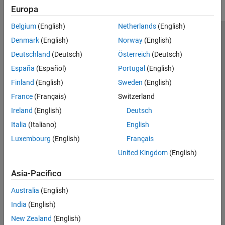
Enterprise Deployment with MATLAB
Europa
Production Server
Microservices
Belgium
(English)
Netherlands
(English)
MATLAB Runtime
Centro di fiducia
Marchi
Informativa sulla privacy
Denmark
(English)
Norway
(English)
MATLAB Production Server
Antipirateria
Stato dell'applicazione
Contatti
Deutschland
(Deutsch)
Österreich
(Deutsch)
MATLAB Web App Server
© 1994-2026 The MathWorks, Inc.
España
(Español)
Portugal
(English)
Simulink Compiler
Finland
(English)
Sweden
(English)
Simulink FMU Builder
Seleziona u
Italia
France
(Français)
Switzerland
Ireland
(English)
Deutsch
Italia
(Italiano)
English
Luxembourg
(English)
Français
United Kingdom
(English)
Asia-Pacifico
Australia
(English)
India
(English)
New Zealand
(English)