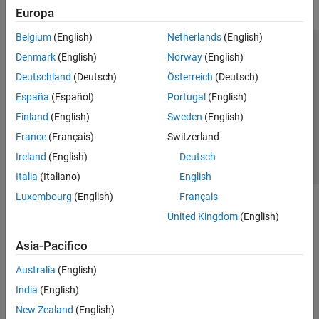
Europa
Belgium
(English)
Netherlands
(English)
Centro di fiducia
Marchi
Informativa sulla privacy
Denmark
(English)
Norway
(English)
Antipirateria
Stato dell'applicazione
Contatti
Deutschland
(Deutsch)
Österreich
(Deutsch)
© 1994-2026 The MathWorks, Inc.
España
(Español)
Portugal
(English)
Finland
(English)
Sweden
(English)
Seleziona u
Italia
France
(Français)
Switzerland
Ireland
(English)
Deutsch
Italia
(Italiano)
English
Luxembourg
(English)
Français
United Kingdom
(English)
Asia-Pacifico
Australia
(English)
India
(English)
New Zealand
(English)