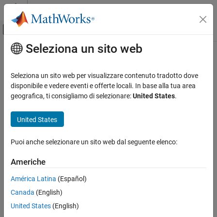
Vai al contenuto
MATLAB Help Center
Attiva/disattiva menu di navigazione off
Seleziona un sito web
Contenuto principale
Pagina iniziale della documentazione
IA e Statistica
Seleziona un sito web per visualizzare contenuto tradotto dove
disponibile e vedere eventi e offerte locali. In base alla tua area
geografica, ti consigliamo di selezionare:
United States
.
How useful was this information?
United States
Puoi anche selezionare un sito web dal seguente elenco:
Americhe
América Latina
(Español)
Canada
(English)
United States
(English)