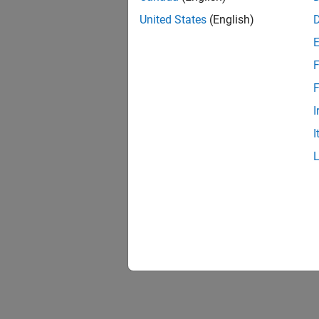
United States
(English)
F
F
I
I