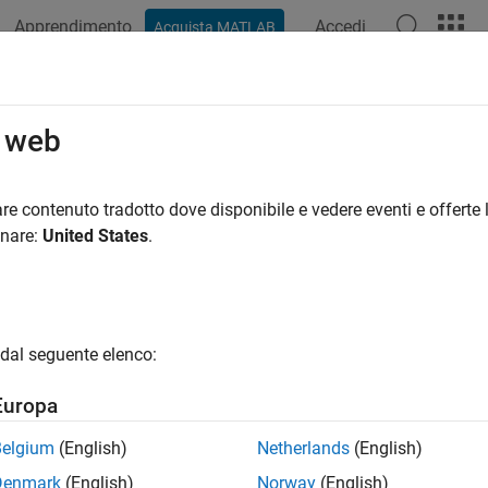
Apprendimento
Accedi
Acquista MATLAB
azione
Esempi
Funzioni
Blocchi
App
Video
R
o web
re contenuto tradotto dove disponibile e vedere eventi e offerte l
How useful was this informat
onare:
United States
.
dal seguente elenco:
Europa
Belgium
(English)
Netherlands
(English)
Denmark
(English)
Norway
(English)