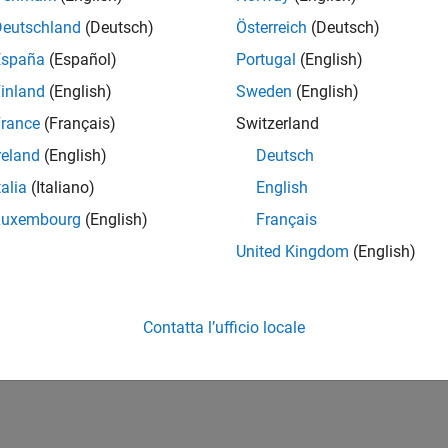
Deutschland
(Deutsch)
Österreich
(Deutsch)
España
(Español)
Portugal
(English)
inland
(English)
Sweden
(English)
rance
(Français)
Switzerland
reland
(English)
Deutsch
talia
(Italiano)
English
Luxembourg
(English)
Français
United Kingdom
(English)
Contatta l’ufficio locale