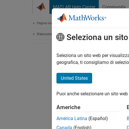
Vai al contenuto
MATLAB Help Center
Community
Document
Pagina iniziale della documentazione
Elaborazione di segnali
Seleziona un sit
Seleziona un sito web per visualizza
geografica, ti consigliamo di selezi
United States
Puoi anche selezionare un sito web 
Americhe
América Latina
(Español)
Canada
(English)