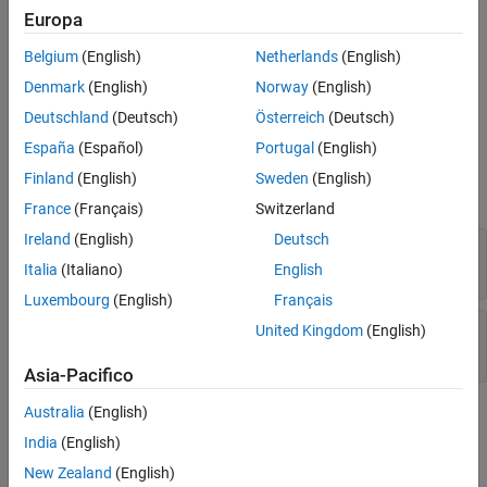
string
and adds the new object to the
interfaceName
Hardware
Europa
object,
.
h
Belgium
(English)
Netherlands
(English)
An error is thrown if new
object cannot be
EthernetInterface
Denmark
(English)
Norway
(English)
created.
Deutschland
(Deutsch)
Österreich
(Deutsch)
España
(Español)
Portugal
(English)
Input Arguments
Finland
(English)
Sweden
(English)
expand all
France
(Français)
Switzerland
Ireland
(English)
Deutsch
—
Hardware
h
object
Italia
(Italiano)
English
Luxembourg
(English)
Français
—
Ethernet interface name
interfaceName
United Kingdom
(English)
string
Asia-Pacifico
Australia
(English)
Output Arguments
India
(English)
expand all
New Zealand
(English)