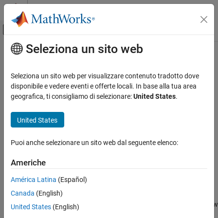
Vai al contenuto
MATLAB Help Center
Attiva/disattiva menu di navigazione off
Seleziona un sito web
Contenuto principale
Pagina iniziale della documentazione
addNewEthernetInterface
Generazione di codice
Seleziona un sito web per visualizzare contenuto tradotto dove
Class:
matlabshared.targetsdk.Hardware
disponibile e vedere eventi e offerte locali. In base alla tua area
Embedded Coder
Namespace:
matlabshared.targetsdk
geografica, ti consigliamo di selezionare:
United States
.
addNewEthernetInterface
Add new Ethernet interface to hardware
United States
ON THIS PAGE
Syntax
expand all in page
Puoi anche selezionare un sito web dal seguente elenco:
Description
Syntax
Input Arguments
Americhe
obj = addNewEthernetInterface(h,interfaceName)
Output Arguments
América Latina
(Español)
Version History
Description
See Also
Canada
(English)
creates a new
= addNewEthernetInterface(
,
)
obj
h
interfaceName
United States
(English)
object,
, with the
property set to the
EthernetInterface
obj
Name