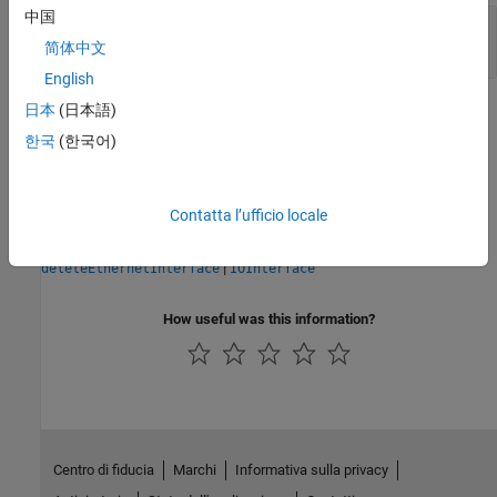
中国
— Ethernet interface
obj
object
简体中文
English
日本
(日本語)
Version History
한국
(한국어)
Introduced in R2015a
See Also
Contatta l’ufficio locale
|
|
EthernetInterface
matlabshared.targetsdk.Hardware
|
deleteEthernetInterface
IOInterface
How useful was this information?
Centro di fiducia
Marchi
Informativa sulla privacy