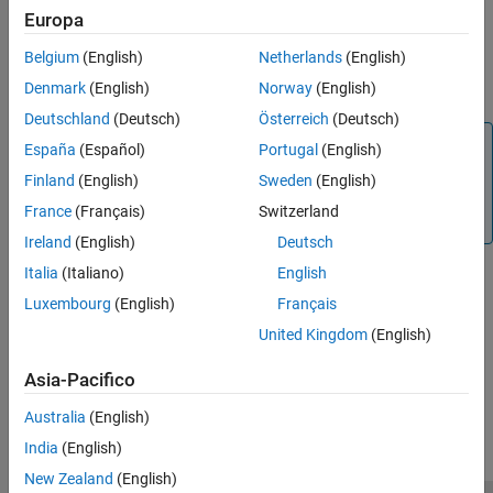
Europa
Belgium
(English)
Netherlands
(English)
Denmark
(English)
Norway
(English)
Deutschland
(Deutsch)
Österreich
(Deutsch)
Note
España
(Español)
Portugal
(English)
The block library provided is only supported on the Texas
Finland
(English)
Sweden
(English)
Instruments Hercules RM57Lx LaunchPad hardware
France
(Français)
Switzerland
board.
Ireland
(English)
Deutsch
Italia
(Italiano)
English
See Also
Luxembourg
(English)
Français
Digital Read
|
Digital Write
United Kingdom
(English)
How useful was this information?
Asia-Pacifico
Australia
(English)
India
(English)
New Zealand
(English)