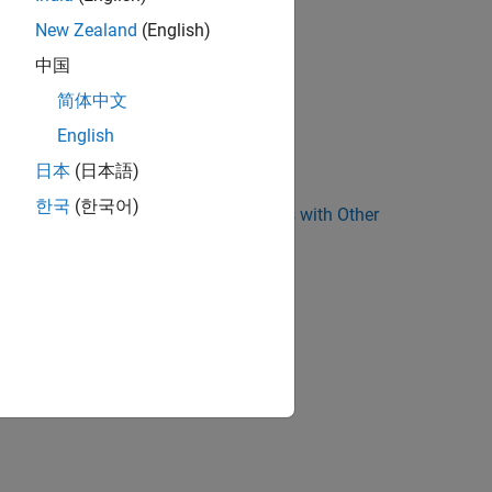
New Zealand
(English)
中国
简体中文
English
日本
(日本語)
한국
(한국어)
r Blocks
|
Sharing Device Driver Blocks with Other
ion?