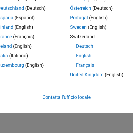
st System Object on MATLAB Command Line
Deutschland
(Deutsch)
Österreich
(Deutsch)
eate the MATLAB System Block
España
(Español)
Portugal
(English)
inland
(English)
Sweden
(English)
nerate Code and Deploy the Model to the Hardware
rance
(Français)
Switzerland
Also
reland
(English)
Deutsch
talia
(Italiano)
English
a Digital Read Block
|
Block Mask
|
Simulation with Device Drive
Luxembourg
(English)
Français
United Kingdom
(English)
How useful was this informat
Contatta l’ufficio locale