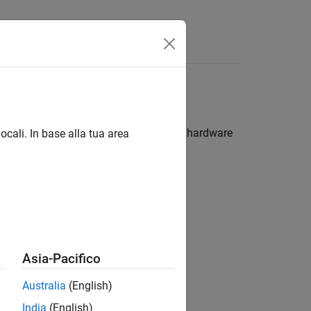
App
Videos
Answers
®
®
 deployed to an
ARM
Cortex
-A based hardware
ocali. In base alla tua area
Asia-Pacifico
Australia
(English)
India
(English)