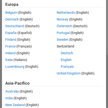
Array di celle
Europa
Tabelle
Code Generation for Sparse Matrices
Belgium
(English)
Netherlands
(English)
Use sparse matrices in MATLAB code intended for code
Array categorici
Denmark
(English)
Norway
(English)
generation.
Array di data e ora
Deutschland
(Deutsch)
Österreich
(Deutsch)
Array di durata
How useful was this information?
Tabelle orario
España
(Español)
Portugal
(English)
Enumerazioni
Finland
(English)
Sweden
(English)
Classi di MATLAB
France
(Français)
Switzerland
Handle della funzione
Ireland
(English)
Deutsch
Dizionari
Italia
(Italiano)
English
Centro di fiducia
Marchi
Informativa sulla privacy
Luxembourg
(English)
Français
Antipirateria
Stato dell'applicazione
Contatti
United Kingdom
(English)
© 1994-2026 The MathWorks, Inc.
Asia-Pacifico
Seleziona u
Italia
Australia
(English)
India
(English)
New Zealand
(English)