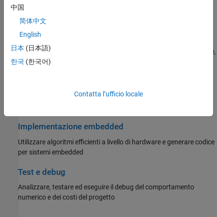
SoC Blockset
Rappresentazione di numeri digitali, concetti della virgola fissa,
中国
STM32 Microcontroller Blockset
conversione del tipo di dati e casting
简体中文
Vision HDL Toolbox
English
Esplorazione del tipo di dati
Wireless HDL Toolbox
日本
(日本語)
Specificare e utilizzare tipi di dati in virgola fissa e in virgola mobile,
acquisire e visualizzare dati e statistiche di simulazione
한국
(한국어)
Conversione automatica dei tipi di dati
Contatta l’ufficio locale
Convertire in tipi di dati in virgola fissa o a singola precisione,
ottimizzare i tipi di dati
Implementazione embedded
Utilizzare algoritmi efficienti a livello di hardware e generare codice
per sistemi embedded
Test e debug
Analizzare, testare ed eseguire il debug del comportamento
numerico e dei costi del progetto