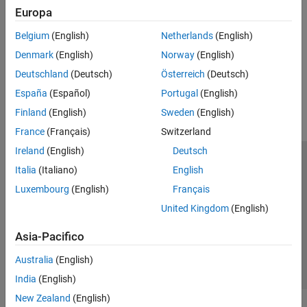
Array di celle
Europa
Customize Enumerated Types in Generated Code
Tabelle
Specify a default enumerated value, use an externally defined
Belgium
(English)
Netherlands
(English)
enumerated type, and control enumerated type value names.
Array categorici
Denmark
(English)
Norway
(English)
Array di data e ora
How useful was this information?
Deutschland
(Deutsch)
Österreich
(Deutsch)
Array di durata
Tabelle orario
España
(Español)
Portugal
(English)
Enumerazioni
Finland
(English)
Sweden
(English)
Classi di MATLAB
France
(Français)
Switzerland
Handle della funzione
Ireland
(English)
Deutsch
Dizionari
Centro di fiducia
Marchi
Informativa sulla privacy
Italia
(Italiano)
English
Antipirateria
Stato dell'applicazione
Contatti
Luxembourg
(English)
Français
© 1994-2026 The MathWorks, Inc.
United Kingdom
(English)
Asia-Pacifico
Seleziona u
Italia
Australia
(English)
India
(English)
New Zealand
(English)