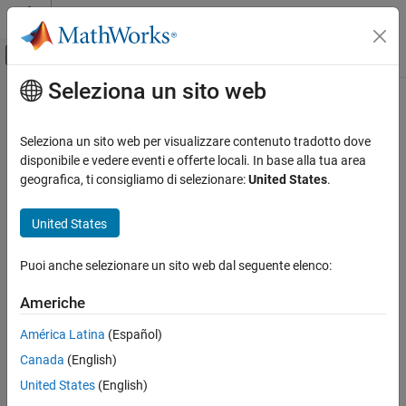
Vai al contenuto
MATLAB Help Center
Attiva/disattiva menu di navigazione off
Seleziona un sito web
Contenuto principale
Pagina iniziale della documentazione
Code Generation
Seleziona un sito web per visualizzare contenuto tradotto dove
FPGA, ASIC, and SoC Development
disponibile e vedere eventi e offerte locali. In base alla tua area
How useful was this information?
geografica, ti consigliamo di selezionare:
United States
.
Categoria
AUTOSAR Blockset
United States
C2000 Microcontroller Blockset
DDS Blockset
Puoi anche selezionare un sito web dal seguente elenco:
Deep Learning HDL Toolbox
Americhe
DO Qualification Kit
América Latina
(Español)
DSP HDL Toolbox
Canada
(English)
Embedded Coder
United States
(English)
Fixed-Point Designer