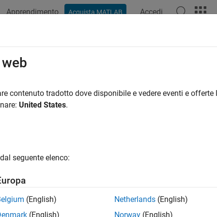
Apprendimento
Accedi
Acquista MATLAB
ation
Examples
Functions
Blocks
Apps
Videos
o web
re contenuto tradotto dove disponibile e vedere eventi e offerte l
How useful was this informat
onare:
United States
.
dal seguente elenco:
Europa
Belgium
(English)
Netherlands
(English)
Denmark
(English)
Norway
(English)