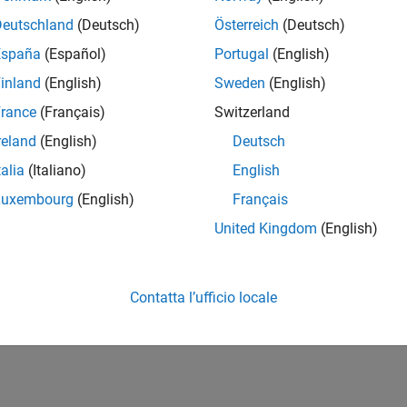
Deutschland
(Deutsch)
Österreich
(Deutsch)
España
(Español)
Portugal
(English)
inland
(English)
Sweden
(English)
rance
(Français)
Switzerland
reland
(English)
Deutsch
talia
(Italiano)
English
Luxembourg
(English)
Français
United Kingdom
(English)
Contatta l’ufficio locale