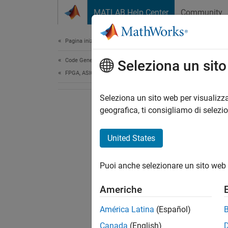
Vai al contenuto
MATLAB Help Center
Community
Document
Pagina iniziale della documentazione
Code Generation
Seleziona un sit
FPGA, ASIC, and SoC Development
Seleziona un sito web per visualizza
geografica, ti consigliamo di selezi
United States
Puoi anche selezionare un sito web 
Americhe
América Latina
(Español)
Canada
(English)