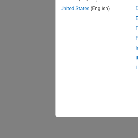
United States
(English)
F
F
I
I