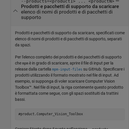
—
--products=<product1> ... <productN>
Prodotti e pacchetti di supporto da scaricare
elenco di nomi di prodotti e di pacchetti di
supporto
Prodotti e pacchetti di supporto da scaricare, specificati come
elenco di nomi di prodotti e di pacchetti di supporto, separati
da spazi.
Per l'elenco completo dei prodotti e dei pacchetti di supporto
che
è in grado di scaricare, aprire il file di input per la
mpm
release dalla cartella
su GitHub. Specificare i
mpm-input-files
prodotti utilizzando il formato mostrato nel file di input. Ad
esempio, si supponga di voler scaricare Computer Vision
Toolbox™. Nel file di input, la riga contenente questo prodotto
è formattata come segue, con gli spazi sostituiti da trattini
bassi.
#product.Computer_Vision_Toolbox
Copiare il testo dopo il punto nell'opzione
.