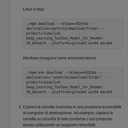
Linux o
Mac
:
./mpm download --release=
R2026a
--
destination=/path/to/download/folder --
products=Simulink
Deep_Learning_Toolbox_Model_for_ResNet-
50_Network --platforms=glnxa64 win64 maca64
Windows
(eseguire come amministratore)
:
.\mpm.exe download --release=
R2026a
--
destination="\path\to\download\folder" --
products=Simulink
Deep_Learning_Toolbox_Model_for_ResNet-
50_Network --platforms=glnxa64 win64 maca64
Copiare la cartella scaricata in una posizione accessibile
al computer di destinazione. Ad esempio, copiare la
cartella su un'unità di rete condivisa o sul computer
stesso utilizzando un supporto rimovibile.