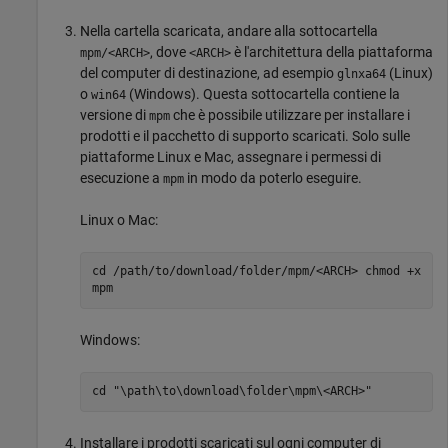
Nella cartella scaricata, andare alla sottocartella
, dove
è l'architettura della piattaforma
mpm/<ARCH>
<ARCH>
del computer di destinazione, ad esempio
(Linux)
glnxa64
o
(Windows). Questa sottocartella contiene la
win64
versione di
che è possibile utilizzare per installare i
mpm
prodotti e il pacchetto di supporto scaricati. Solo sulle
piattaforme Linux e
Mac
, assegnare i permessi di
esecuzione a
in modo da poterlo eseguire.
mpm
Linux o
Mac
:
cd /path/to/download/folder/mpm/<ARCH> chmod +x
mpm
Windows:
cd "\path\to\download\folder\mpm\<ARCH>"
Installare i prodotti scaricati sul ogni computer di