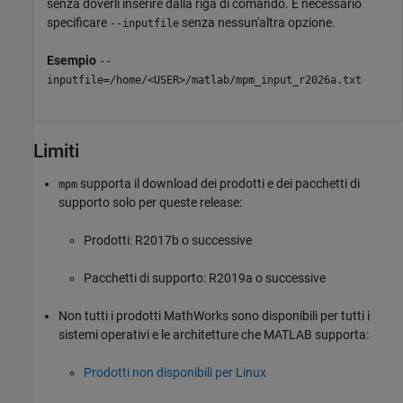
senza doverli inserire dalla riga di comando. È necessario
specificare
senza nessun'altra opzione.
--inputfile
Esempio
--
inputfile=/home/<USER>/matlab/mpm_input_r
2026
a.txt
Limiti
supporta il download dei prodotti e dei pacchetti di
mpm
supporto solo per queste release:
Prodotti: R2017b o successive
Pacchetti di supporto: R2019a o successive
Non tutti i prodotti MathWorks sono disponibili per tutti i
sistemi operativi e le architetture che MATLAB supporta:
Prodotti non disponibili per Linux