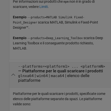
Per informazioni sui prodotti che
non è in grado di
mpm
scaricare, vedere
Limiti
.
Esempio
--products=MATLAB Simulink Fixed-
scarica MATLAB, Simulink e Fixed-Point
Point_Designer
Designer™.
Esempio
scarica Deep
--products=Deep_Learning_Toolbox
Learning Toolbox e il conseguente prodotto richiesto,
MATLAB.
--platforms=<platform1> ... <platformN>
—
Piattaforme per le quali scaricare i prodotti
|
|
|
elenco delle
glnxa64
win64
maca64
piattaforme
Piattaforme per le quali scaricare i prodotti, specificate come
elenco delle piattaforme separate da spazi. Le piattaforme
valide sono: