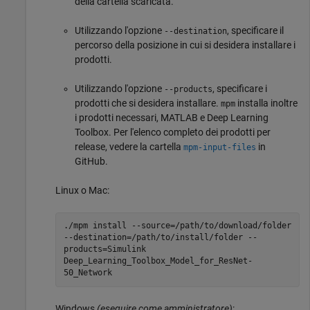
della cartella scaricata.
Utilizzando l'opzione
, specificare il
--destination
percorso della posizione in cui si desidera installare i
prodotti.
Utilizzando l'opzione
, specificare i
--products
prodotti che si desidera installare.
installa inoltre
mpm
i prodotti necessari, MATLAB e Deep Learning
Toolbox. Per l'elenco completo dei prodotti per
release, vedere la cartella
in
mpm-input-files
GitHub.
Linux o
Mac
:
./mpm install --source=/path/to/download/folder
--destination=/path/to/install/folder --
products=Simulink
Deep_Learning_Toolbox_Model_for_ResNet-
50_Network
Windows
(eseguire come amministratore)
: