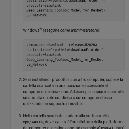
destination=/path/to/download/folder --
products=Simulink
Deep_Learning_Toolbox_Model_for_ResNet-
50_Network
®
Windows
(eseguire come amministratore)
:
.\mpm.exe download --release=
R2026a
--
destination="\path\to\download\folder" --
products=Simulink
Deep_Learning_Toolbox_Model_for_ResNet-
50_Network
Se si installano i prodotti su un altro computer, copiare la
cartella scaricata in una posizione accessibile al
computer di destinazione. Ad esempio, copiare la cartella
su un'unità di rete condivisa o sul computer stesso
utilizzando un supporto rimovibile.
Nella cartella scaricata, andare alla sottocartella
, dove
è l'architettura della piattaforma
mpm/<ARCH>
<ARCH>
del computer di destinazione, ad esempio
(Linux)
glnxa64