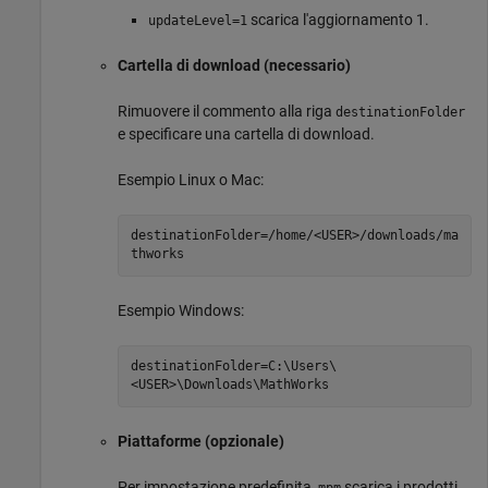
scarica l'aggiornamento 1.
updateLevel=1
Cartella di download (necessario)
Rimuovere il commento alla riga
destinationFolder
e specificare una cartella di download.
Esempio Linux o
Mac
:
destinationFolder=/home/<USER>/downloads/ma
thworks
Esempio Windows:
destinationFolder=C:\Users\
<USER>\Downloads\MathWorks
Piattaforme (opzionale)
Per impostazione predefinita,
scarica i prodotti
mpm