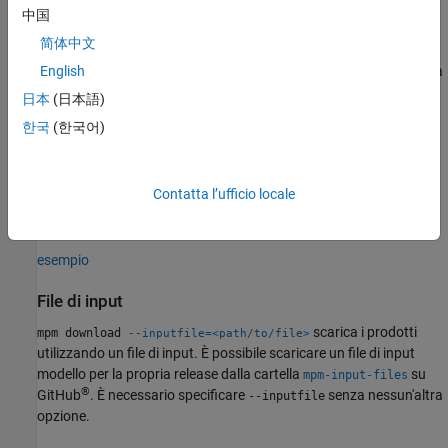
imposta ulteriori opzioni di
mpm download ... [options]
中国
download, utilizzando la sintassi precedente. Ad esempio:
简体中文
Per specificare le piattaforme del computer per cui si desidera
English
scaricare i prodotti, utilizzare l'opzione
--platforms=
日本
(日本語)
.
<platform1> ... <platformN>
한국
(한국어)
Per omettere le dipendenze del prodotto dal download,
utilizzare l'opzione
.
--no-deps
Contatta l’ufficio locale
È possibile specificare le opzioni in qualsiasi ordine.
esempio
File di input
scarica i prodotti
mpm download
--inputfile=<path/to/file>
utilizzando un file di input. È possibile scaricare un file di input
modello per la propria release dalla cartella
su
mpm-input-files
®
GitHub
. È necessario specificare
senza nessun'altra
--inputfile
opzione.