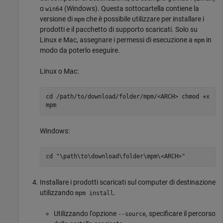
o
(Windows). Questa sottocartella contiene la
win64
versione di
che è possibile utilizzare per installare i
mpm
prodotti e il pacchetto di supporto scaricati. Solo su
Linux e
Mac
, assegnare i permessi di esecuzione a
in
mpm
modo da poterlo eseguire.
Linux o
Mac
:
cd /path/to/download/folder/mpm/<ARCH> chmod +x
mpm
Windows:
cd "\path\to\download\folder\mpm\<ARCH>"
Installare i prodotti scaricati sul computer di destinazione
utilizzando
.
mpm install
Utilizzando l'opzione
, specificare il percorso
--source