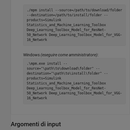
./mpm install --source=/path/to/download/folder
--destination=/path/to/install/folder --
products=Simulink
Statistics_and_Machine_Learning_Toolbox
Deep_Learning_Toolbox_Model_for_ResNet-
50_Network Deep_Learning_Toolbox_Model_for_VGG-
16_Network
Windows
(eseguire come amministratore)
:
.\mpm.exe install --
source="\path\to\download\folder" --
destination="\path\to\install\folder" --
products=Simulink
Statistics_and_Machine_Learning_Toolbox
Deep_Learning_Toolbox_Model_for_ResNet-
50_Network Deep_Learning_Toolbox_Model_for_VGG-
16_Network
Argomenti di input