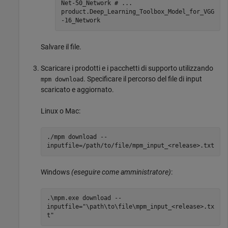
Net-50_Network # ...
product.Deep_Learning_Toolbox_Model_for_VGG
-16_Network
Salvare il file.
Scaricare i prodotti e i pacchetti di supporto utilizzando
. Specificare il percorso del file di input
mpm download
scaricato e aggiornato.
Linux o
Mac
:
./mpm download --
inputfile=/path/to/file/mpm_input_<release>.txt
Windows
(eseguire come amministratore)
:
.\mpm.exe download --
inputfile="\path\to\file\mpm_input_<release>.tx
t"