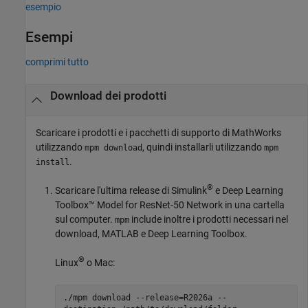
esempio
Esempi
comprimi tutto
Download dei prodotti
Scaricare i prodotti e i pacchetti di supporto di MathWorks
utilizzando
, quindi installarli utilizzando
mpm download
mpm
.
install
®
Scaricare l'ultima release di Simulink
e
Deep Learning
Toolbox™ Model for ResNet-50 Network
in una cartella
sul computer.
include inoltre i prodotti necessari nel
mpm
download, MATLAB e Deep Learning Toolbox.
®
Linux
o
Mac
:
./mpm download --release=
R2026a
--