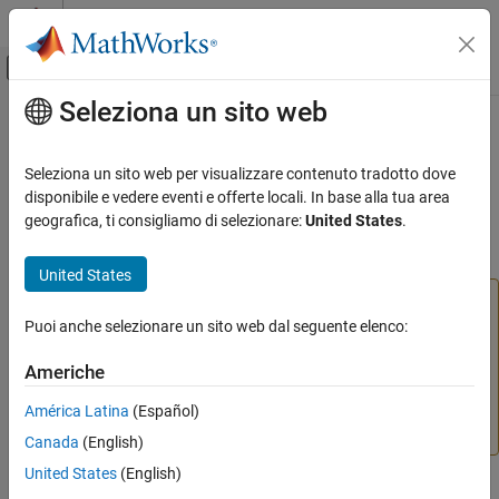
Vai al contenuto
MATLAB Help Center
Attiva/disattiva menu di navigazione off
Seleziona un sito web
Contenuto principale
Pagina iniziale della documentazione
mpm download
Installazione e licenze
Seleziona un sito web per visualizzare contenuto tradotto dove
Installazione dei prodotti
Scaricare i prodotti dalla riga di comando del sistema operativo
disponibile e vedere eventi e offerte locali. In base alla tua area
(
Linux
,
Windows
,
Mac
)
geografica, ti consigliamo di selezionare:
United States
.
mpm download
IN QUESTA PAGINA
comprimi tutto nella pagina
United States
Sintassi
L'utilizzo di
dalla riga di comando del
mpm download
Descrizione
®
sistema operativo richiede MATLAB
Package Manager.
Puoi anche selezionare un sito web dal seguente elenco:
Esempi
Vedere
Acquisizione di MATLAB Package Manager
.
Americhe
Argomenti di input
Se si desidera invece gestire i pacchetti all'interno di
Limiti
MATLAB, vedere
Find and Distribute Code Using MATLAB
América Latina
(Español)
Vedi anche
Package Manager
.
Canada
(English)
United States
(English)
Sintassi