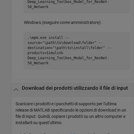
Deep_Learning_Toolbox_Model_for_ResNet-
50_Network
Windows
(eseguire come amministratore)
:
.\mpm.exe install --
source="\path\to\download\folder" --
destination="\path\to\install\folder" --
products=Simulink
Deep_Learning_Toolbox_Model_for_ResNet-
50_Network
Download dei prodotti utilizzando il file di input
Scaricare i prodotti e i pacchetti di supporto per l'ultima
release di MATLAB specificando le opzioni di download in un
file di input. Quindi, copiare i prodotti su un altro computer e
installarli su quest'ultimo.