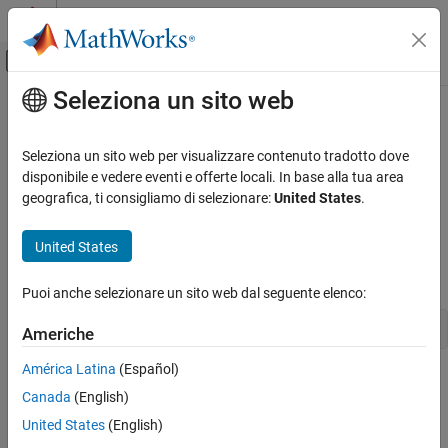
Vai al contenuto
MATLAB Help Center
Attiva/disattiva menu di navigazione off
Seleziona un sito web
Contenuto principale
Pagina iniziale della documentazione
matlab::data::String
MATLAB
Seleziona un sito web per visualizzare contenuto tradotto dove
External Language Interfaces
Type representing strings as
disponibile e vedere eventi e offerte locali. In base alla tua area
std::basic_string<char16_t>
C++ with MATLAB
geografica, ti consigliamo di selezionare:
United States
.
Description
MATLAB Data API for C++
United States
The
class defines the element type of a
.
String
StringArray
matlab::data::String
is defined as:
String
ON THIS PAGE
Puoi anche selezionare un sito web dal seguente elenco:
Description
using String = std::basic_string<char16_t>;
Americhe
Version History
See Also
América Latina
(Español)
Class Details
Canada
(English)
Namespace:
matlab::data
United States
(English)