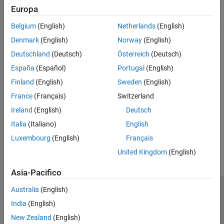
Europa
Include:
String.hpp
Belgium
(English)
Netherlands
(English)
Denmark
(English)
Norway
(English)
Version History
Deutschland
(Deutsch)
Österreich
(Deutsch)
Introduced in R2017b
España
(Español)
Portugal
(English)
Finland
(English)
Sweden
(English)
See Also
France
(Français)
Switzerland
matlab::data::MATLABString
Ireland
(English)
Deutsch
Italia
(Italiano)
English
How useful was this information?
Luxembourg
(English)
Français
United Kingdom
(English)
Asia-Pacifico
Australia
(English)
Centro di fiducia
Marchi
Informativa sulla privacy
India
(English)
Antipirateria
Stato dell'applicazione
Contatti
New Zealand
(English)
© 1994-2026 The MathWorks, Inc.