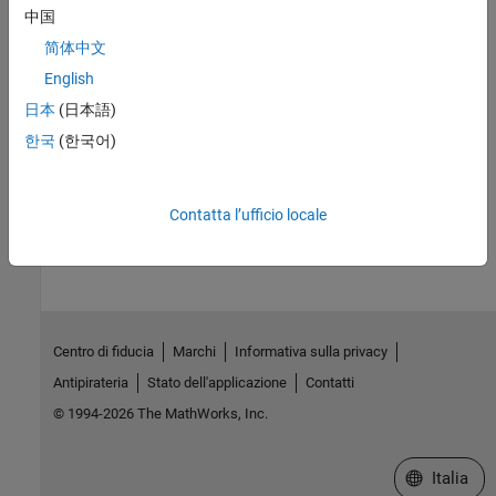
Version History
中国
简体中文
Introduced in R2018b
English
See Also
日本
(日本語)
한국
(한국어)
mxMakeArrayReal
How useful was this information?
Contatta l’ufficio locale
Centro di fiducia
Marchi
Informativa sulla privacy
Antipirateria
Stato dell'applicazione
Contatti
© 1994-2026 The MathWorks, Inc.
Seleziona u
Italia