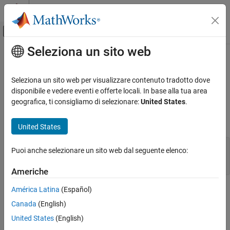
Vai al contenuto
MATLAB Help Center
Attiva/disattiva menu di navigazione off
Seleziona un sito web
Contenuto principale
Pagina iniziale della documentazione
mxMakeArrayComplex (Fortran)
MATLAB
Seleziona un sito web per visualizzare contenuto tradotto dove
External Language Interfaces
Convert real
to complex, preserving real data
disponibile e vedere eventi e offerte locali. In base alla tua area
mxArray
Fortran with MATLAB
geografica, ti consigliamo di selezionare:
United States
.
expand all in page
Fortran Matrix API
Fortran Syntax
Create or Delete Fortran Array
United States
mxMakeArrayComplex (Fortran)
#include "fintrf.h"

Puoi anche selezionare un sito web dal seguente elenco:
integer*4 mxMakeArrayComplex(pa)

ON THIS PAGE
mwPointer pa
Americhe
Fortran Syntax
Description
América Latina
(Español)
Description
Input Arguments
Canada
(English)
Output Arguments
Use
to convert a real
to a complex
mxMakeArrayComplex
mxArray
United States
(English)
. The real part of the updated array contains the real data
mxArray
Version History