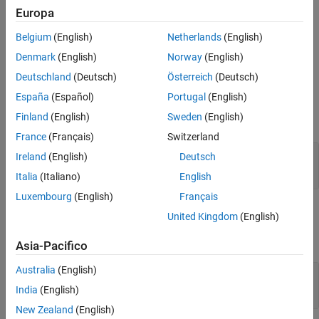
from the original array.
See Also
Europa
If
is empty, then the function returns a complex empty
.
pa
mxArray
Belgium
(English)
Netherlands
(English)
Denmark
(English)
Norway
(English)
If
is complex, then the function does nothing.
pa
Deutschland
(Deutsch)
Österreich
(Deutsch)
Input Arguments
España
(Español)
Portugal
(English)
Finland
(English)
Sweden
(English)
expand all
France
(Français)
Switzerland
— MATLAB array
pa
Ireland
(English)
Deutsch
mwPointer
Italia
(Italiano)
English
Luxembourg
(English)
Français
Output Arguments
United Kingdom
(English)
expand all
Asia-Pacifico
Australia
(English)
— Function status
status
integer*4
India
(English)
New Zealand
(English)