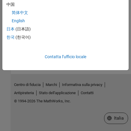
中国
|
rng
randi
简体中文
English
Argomenti
日本
(日本語)
Creazione di array di numeri casuali
한국
(한국어)
How useful was this information?
Contatta l’ufficio locale
Centro di fiducia
Marchi
Informativa sulla privacy
Antipirateria
Stato dell'applicazione
Contatti
© 1994-2026 The MathWorks, Inc.
Seleziona u
Italia