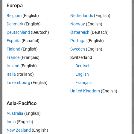
Europa
Creare un array 1x1000 di valori interi casuali estratti da una
Belgium
(English)
Netherlands
(English)
distribuzione uniforme discreta sull'insieme di numeri -10, -9,...,9,
Denmark
(English)
Norway
(English)
10. Utilizzare la sintassi
.
randi([imin imax],m,n)
Deutschland
(Deutsch)
Österreich
(Deutsch)
r = randi([-10 10],1,1000);
España
(Español)
Portugal
(English)
Finland
(English)
Sweden
(English)
Verificare che i valori in
siano compresi nell'intervallo specificato.
r
France
(Français)
Switzerland
Ireland
(English)
Deutsch
[rmin,rmax] = bounds(r)
Italia
(Italiano)
English
Luxembourg
(English)
Français
rmin = 

United Kingdom
(English)
Asia-Pacifico
rmax = 

Australia
(English)
India
(English)
New Zealand
(English)
Vedi anche