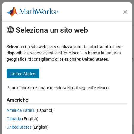
Vai al contenuto
MATLAB Help Center
Attiva/disattiva menu di navigazione off
Seleziona un sito web
Contenuto principale
Pagina iniziale della documentazione
Numeri interi casuali
MATLAB
Seleziona un sito web per visualizzare contenuto tradotto dove
Matematica
Questo esempio mostra come creare un array di valori interi
disponibile e vedere eventi e offerte locali. In base alla tua area
Generazione di numeri casuali
casuali estratti da una distribuzione uniforme discreta sull'insieme
geografica, ti consigliamo di selezionare:
United States
.
di numeri -10, -9,...,9, 10.
Numeri interi casuali
United States
La sintassi più semplice
restituisce valori interi a doppia
randi
IN QUESTA PAGINA
precisione compresi tra 1 e un valore specificato
. Per
imax
Vedi anche
Puoi anche selezionare un sito web dal seguente elenco:
specificare un intervallo diverso, utilizzare gli argomenti
e
imin
insieme.
imax
Americhe
Per prima cosa, inizializzare il generatore di numeri casuali per
América Latina
(Español)
rendere ripetibili i risultati di questo esempio.
Canada
(English)
United States
(English)
rng(0,
'twister'
);