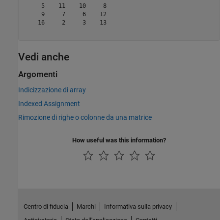
     5    11    10     8

     9     7     6    12

    16     2     3    13

Vedi anche
Argomenti
Indicizzazione di array
Indexed Assignment
Rimozione di righe o colonne da una matrice
How useful was this information?
Centro di fiducia
Marchi
Informativa sulla privacy