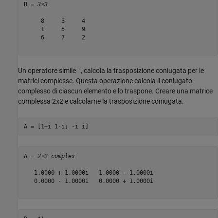
B = 
3×3
     8     3     4

     1     5     9

     6     7     2

Un operatore simile
, calcola la trasposizione coniugata per le
'
matrici complesse. Questa operazione calcola il coniugato
complesso di ciascun elemento e lo traspone. Creare una matrice
complessa 2x2 e calcolarne la trasposizione coniugata.
A = [1+i 1-i; -i i]
A = 
2×2 complex
   1.0000 + 1.0000i   1.0000 - 1.0000i

   0.0000 - 1.0000i   0.0000 + 1.0000i
