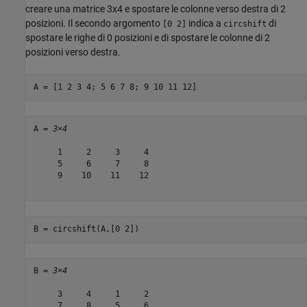
creare una matrice 3x4 e spostare le colonne verso destra di 2
posizioni. Il secondo argomento
indica a
di
[0 2]
circshift
spostare le righe di 0 posizioni e di spostare le colonne di 2
posizioni verso destra.
A = [1 2 3 4; 5 6 7 8; 9 10 11 12]
A = 
3×4
     1     2     3     4

     5     6     7     8

     9    10    11    12

B = circshift(A,[0 2])
B = 
3×4
     3     4     1     2

     7     8     5     6
