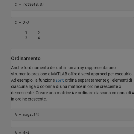
C = rot90(B,3)
C = 
2×2
     1     2

     3     4

Ordinamento
Anche l'ordinamento dei dati in un array rappresenta uno
strumento prezioso e MATLAB offre diversi approcci per eseguirlo.
Ad esempio, la funzione
ordina separatamente gli elementi di
sort
ciascuna riga o colonna di una matrice in ordine crescente o
decrescente. Creare una matrice
e ordinare ciascuna colonna di
A
A
in ordine crescente.
A = magic(4)
A = 
4×4