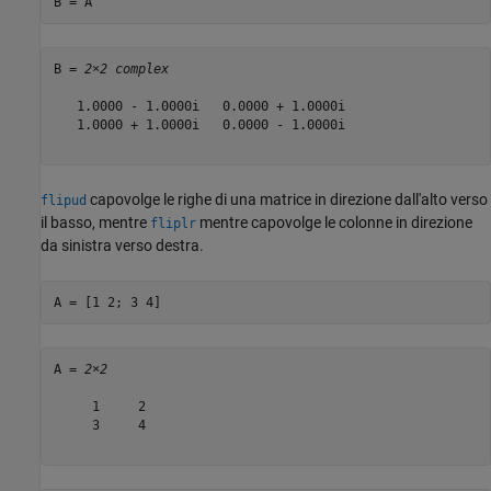
B = A'
B = 
2×2 complex
   1.0000 - 1.0000i   0.0000 + 1.0000i

   1.0000 + 1.0000i   0.0000 - 1.0000i

capovolge le righe di una matrice in direzione dall'alto verso
flipud
il basso, mentre
mentre capovolge le colonne in direzione
fliplr
da sinistra verso destra.
A = [1 2; 3 4]
A = 
2×2
     1     2

     3     4
