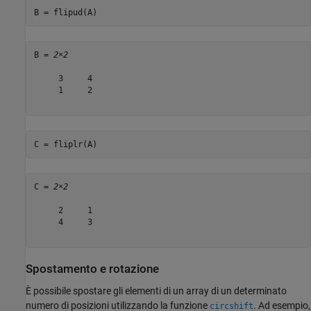
B = flipud(A)
B = 
2×2
     3     4

     1     2

C = fliplr(A)
C = 
2×2
     2     1

     4     3

Spostamento e rotazione
È possibile spostare gli elementi di un array di un determinato
numero di posizioni utilizzando la funzione
. Ad esempio,
circshift