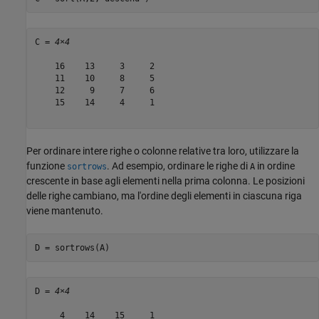
C = 
4×4
    16    13     3     2

    11    10     8     5

    12     9     7     6

    15    14     4     1

Per ordinare intere righe o colonne relative tra loro, utilizzare la
funzione
. Ad esempio, ordinare le righe di
in ordine
sortrows
A
crescente in base agli elementi nella prima colonna. Le posizioni
delle righe cambiano, ma l'ordine degli elementi in ciascuna riga
viene mantenuto.
D = sortrows(A) 
D = 
4×4
     4    14    15     1
