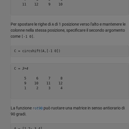
    11    12     9    10

Per spostare le righe di
di 1 posizione verso l'alto e mantenere le
A
colonne nella stessa posizione, specificare il secondo argomento
come
.
[-1 0]
C = circshift(A,[-1 0])
C = 
3×4
     5     6     7     8

     9    10    11    12

     1     2     3     4

La funzione
può ruotare una matrice in senso antiorario di
rot90
90 gradi.
A = [1 2; 3 4]