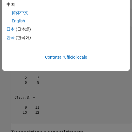
中国
简体中文
C = reshape(A,2,2,3)
English
日本
(日本語)
C = 

한국
(한국어)
C(:,:,1) =

     1     3

     2     4

Contatta l’ufficio locale
C(:,:,2) =

     5     7

     6     8

C(:,:,3) =

     9    11

    10    12
