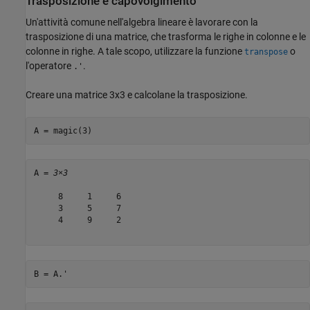
Trasposizione e capovolgimento
Un'attività comune nell'algebra lineare è lavorare con la
trasposizione di una matrice, che trasforma le righe in colonne e le
colonne in righe. A tale scopo, utilizzare la funzione
o
transpose
l'operatore
.
.'
Creare una matrice 3x3 e calcolane la trasposizione.
A = magic(3)
A = 
3×3
     8     1     6

     3     5     7

     4     9     2

B = A.'