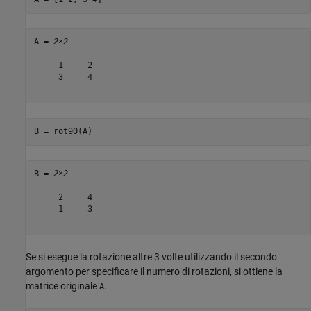
A = 
2×2
     1     2

     3     4

B = rot90(A)
B = 
2×2
     2     4

     1     3

Se si esegue la rotazione altre 3 volte utilizzando il secondo
argomento per specificare il numero di rotazioni, si ottiene la
matrice originale
.
A