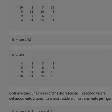
    16     2     3    13

     5    11    10     8

     9     7     6    12

     4    14    15     1

B = sort(A)
B = 
4×4
     4     2     3     1

     5     7     6     8

     9    11    10    12

    16    14    15    13

Ordinare ciascuna riga in ordine decrescente. Il secondo valore
dell'argomento
specifica che si desidera un ordinamento per riga.
2
C = sort(A,2,
'descend'
)