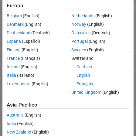
Europa
Belgium
(English)
Netherlands
(English)
A = 
3×4
Denmark
(English)
Norway
(English)
     1     4     7    10

     2     5     8    11

Deutschland
(Deutsch)
Österreich
(Deutsch)
     3     6     9    12

España
(Español)
Portugal
(English)
Finland
(English)
Sweden
(English)
France
(Français)
Switzerland
B = reshape(A,2,6)
Ireland
(English)
Deutsch
Italia
(Italiano)
English
B = 
2×6
Luxembourg
(English)
Français
     1     3     5     7     9    11

United Kingdom
(English)
     2     4     6     8    10    12

Asia-Pacifico
Australia
(English)
Finché il numero di elementi in ciascuna forma è lo stesso, è
possibile rimodellarli in un array con qualsiasi numero di
India
(English)
dimensioni. Utilizzando gli elementi di
, creare un array
A
New Zealand
(English)
multidimensionale 2x2x3.