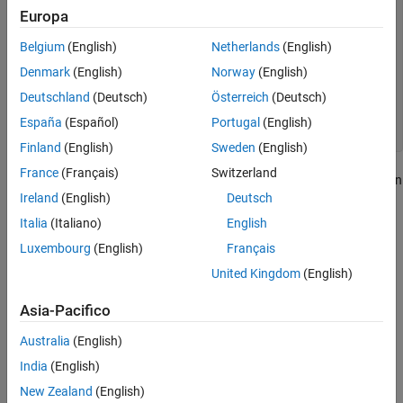
        // exit MEX file

Europa
    } 

}

Belgium
(English)
Netherlands
(English)
else {

Denmark
(English)
Norway
(English)
    mexWarnMsgIdAndTxt("MyProg:InputString",

        "Input should be a string to print properly.");

Deutschland
(Deutsch)
Österreich
(Deutsch)
}

España
(Español)
Portugal
(English)
// continue with processing
Finland
(English)
Sweden
(English)
France
(Français)
Switzerland
For information about error handling in C++ MEX functions written
Ireland
(English)
Deutsch
with the
MATLAB Data API for C++
, see
Handle Inputs and
Outputs
.
Italia
(Italiano)
English
Luxembourg
(English)
Français
See Also
United Kingdom
(English)
|
mexErrMsgIdAndTxt
mexWarnMsgIdAndTxt
Asia-Pacifico
How useful was this information?
Australia
(English)
India
(English)
New Zealand
(English)