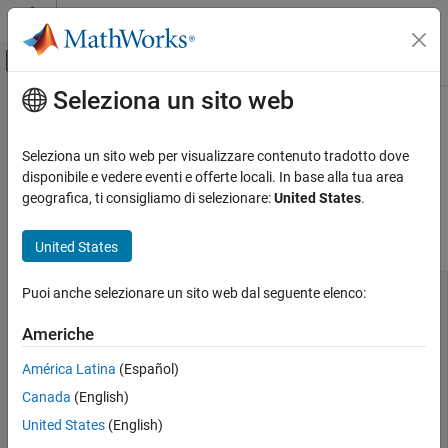
Vai al contenuto
MATLAB Help Center
Attiva/disattiva menu di navigazione off
Seleziona un sito web
Contenuto principale
Pagina iniziale della documentazione
Error Handling in C MEX Functions
MATLAB
Seleziona un sito web per visualizzare contenuto tradotto dove
External Language Interfaces
The
function in the
C Matrix API
prints error
disponibile e vedere eventi e offerte locali. In base alla tua area
mexErrMsgIdAndTxt
C with MATLAB
information and terminates your MEX function. The
geografica, ti consigliamo di selezionare:
United States
.
function prints information, but does not
Write C Functions Callable from MATLAB
mexWarnMsgIdAndTxt
(MEX Files)
terminate the MEX function.
United States
Error Handling in C MEX Functions
char *buf;

Puoi anche selezionare un sito web dal seguente elenco:
ON THIS PAGE
int buflen;

See Also
Americhe
if (mxIsChar(prhs[0])) {

    if (mxGetString(prhs[0], buf, buflen) == 0) {

América Latina
(Español)
        mexPrintf("The input string is:  %s\n", buf);

    }

Canada
(English)
    else { 

United States
(English)
        mexErrMsgIdAndTxt("MyProg:ConvertString",

           "Could not convert string data.");
