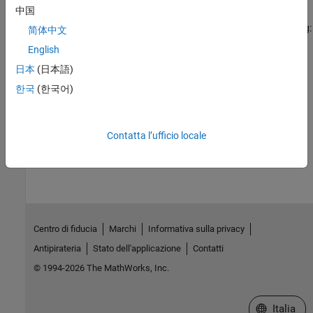
中国
Delete Memory Map
To clear a
object from memory, do any of the following:
memmapfile
简体中文
English
Share Memory Between Applications
日本
(日本語)
This example shows how to implement two separate MATLAB
processes that communicate with each other by writing and
한국
(한국어)
reading from a shared file.
How useful was this information?
Contatta l’ufficio locale
Centro di fiducia
Marchi
Informativa sulla privacy
Antipirateria
Stato dell'applicazione
Contatti
© 1994-2026 The MathWorks, Inc.
Seleziona u
Italia