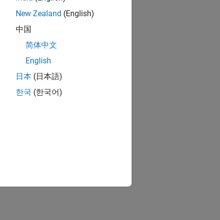
a utile quando si
 problema nel
New Zealand
(English)
中国
简体中文
English
AB
, fare clic sull'icona dell'app.
日本
(日本語)
한국
(한국어)