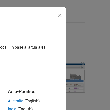
to delle prestazioni
ocali. In base alla tua area
ilazione
è un modo
®
 dove MATLAB
ù tempo, è
Asia-Pacifico
oni.
Australia
(English)
dice non vengono
India
(English)