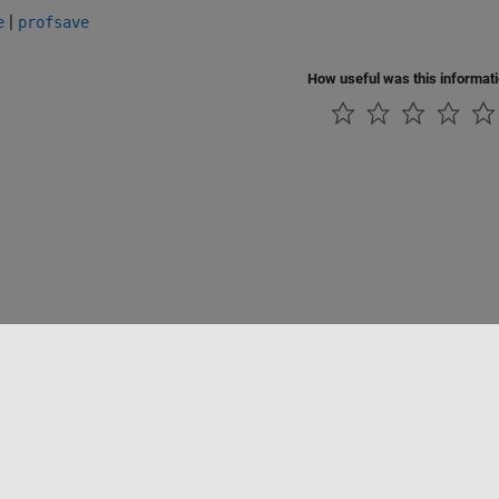
|
e
profsave
How useful was this informat
tipirateria
Stato dell'applicazione
Contatti