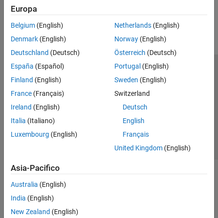
Field-Oriented Control.
How useful was this information?
Europa
Belgium
(English)
Netherlands
(English)
Denmark
(English)
Norway
(English)
Deutschland
(Deutsch)
Österreich
(Deutsch)
España
(Español)
Portugal
(English)
Centro di fiducia
Marchi
Informativa sulla privacy
Finland
(English)
Sweden
(English)
Antipirateria
Stato dell'applicazione
Contatti
France
(Français)
Switzerland
© 1994-2026 The MathWorks, Inc.
Ireland
(English)
Deutsch
Italia
(Italiano)
English
Seleziona u
Italia
Luxembourg
(English)
Français
United Kingdom
(English)
Asia-Pacifico
Australia
(English)
India
(English)
New Zealand
(English)