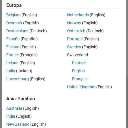
Europa
Converts AC analysis simulation results
ac0Reader
from
Synopsys
to CSV file or
MATLAB
table
Belgium
(English)
Netherlands
(English)
(Since R2023b)
Denmark
(English)
Norway
(English)
Read
object and extract metrics for
adeDataReader
adeInfo
Deutschland
(Deutsch)
Österreich
(Deutsch)
visualization and analysis
(Since R2024b)
España
(Español)
Portugal
(English)
Finland
(English)
Sweden
(English)
How useful was this information?
France
(Français)
Switzerland
Ireland
(English)
Deutsch
Italia
(Italiano)
English
Luxembourg
(English)
Français
Centro di fiducia
Marchi
Informativa sulla privacy
United Kingdom
(English)
Antipirateria
Stato dell'applicazione
Contatti
Asia-Pacifico
© 1994-2026 The MathWorks, Inc.
Australia
(English)
India
(English)
Seleziona u
Italia
New Zealand
(English)