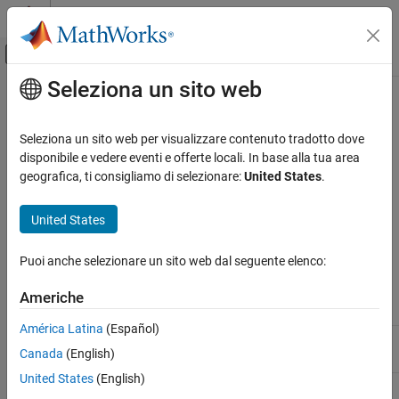
Vai al contenuto
MATLAB Help Center
Attiva/disattiva menu di navigazione off
Seleziona un sito web
Contenuto principale
Pagina iniziale della documentazione
Radar Toolbox Supported Hardware
Radar
Seleziona un sito web per visualizzare contenuto tradotto dove
Support for third-party hardware, such as TI mmWave radar
disponibile e vedere eventi e offerte locali. In base alla tua area
Radar Toolbox
sensors
geografica, ti consigliamo di selezionare:
United States
.
Categoria
Get Started with Radar Toolbox
United States
Applications
Radar Toolbox provides support packages in this table.
Radar Systems Engineering
Puoi anche selezionare un sito web dal seguente elenco:
Scenario Generation
Earliest
Last
Release
Release
Americhe
Data Synthesis
Support Package
Vendor
Available
Available
Signal and Data Processing
América Latina
(Español)
TI mmWave
Texas
R2023b
Current
Algorithm Acceleration and Code
®
Canada
(English)
Radar Sensors
Instruments
Generation
Radar Toolbox Supported Hardware
United States
(English)