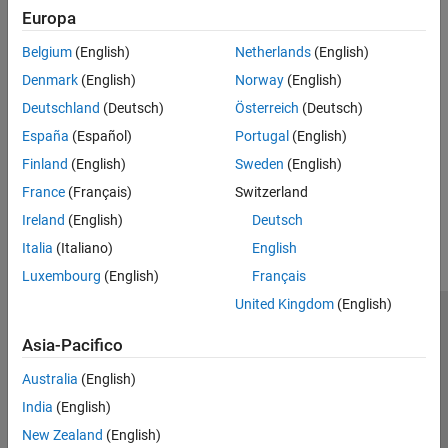
For support package installation, see
Install Support and Perform
TI mmWave Radar Sensors
Europa
Hardware Setup for TI mmWave Hardware
.
Belgium
(English)
Netherlands
(English)
Categories
Denmark
(English)
Norway
(English)
TI mmWave Radar Sensors
Deutschland
(Deutsch)
Österreich
(Deutsch)
Configure and read radar data from Texas Instruments mmWave
España
(Español)
Portugal
(English)
radar sensors
Finland
(English)
Sweden
(English)
How useful was this information?
France
(Français)
Switzerland
Ireland
(English)
Deutsch
Italia
(Italiano)
English
Luxembourg
(English)
Français
United Kingdom
(English)
Centro di fiducia
Marchi
Informativa sulla privacy
Asia-Pacifico
Antipirateria
Stato dell'applicazione
Contatti
Australia
(English)
© 1994-2026 The MathWorks, Inc.
India
(English)
New Zealand
(English)
Seleziona u
Italia