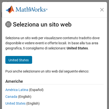
Vai al contenuto
MATLAB Help Center
Attiva/disattiva menu di navigazione off
Seleziona un sito web
Contenuto principale
Pagina iniziale della documentazione
Radar Toolbox Supported Hardware
Radar
Seleziona un sito web per visualizzare contenuto tradotto dove
Support for third-party hardware, such as TI mmWave radar
disponibile e vedere eventi e offerte locali. In base alla tua area
Radar Toolbox
sensors
geografica, ti consigliamo di selezionare:
United States
.
Categoria
Get Started with Radar Toolbox
United States
Applications
Radar Toolbox provides support packages in this table.
Radar Systems Engineering
Puoi anche selezionare un sito web dal seguente elenco:
Scenario Generation
Earliest
Last
Release
Release
Americhe
Data Synthesis
Support Package
Vendor
Available
Available
Signal and Data Processing
América Latina
(Español)
TI mmWave
Texas
R2023b
Current
Algorithm Acceleration and Code
®
Canada
(English)
Radar Sensors
Instruments
Generation
Radar Toolbox Supported Hardware
United States
(English)