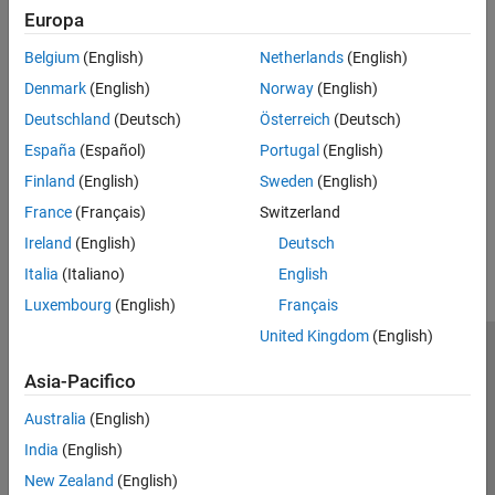
For support package installation, see
Install Support and Perform
TI mmWave Radar Sensors
Europa
Hardware Setup for TI mmWave Hardware
.
Belgium
(English)
Netherlands
(English)
Categories
Denmark
(English)
Norway
(English)
TI mmWave Radar Sensors
Deutschland
(Deutsch)
Österreich
(Deutsch)
Configure and read radar data from Texas Instruments mmWave
España
(Español)
Portugal
(English)
radar sensors
Finland
(English)
Sweden
(English)
How useful was this information?
France
(Français)
Switzerland
Ireland
(English)
Deutsch
Italia
(Italiano)
English
Luxembourg
(English)
Français
United Kingdom
(English)
Centro di fiducia
Marchi
Informativa sulla privacy
Asia-Pacifico
Antipirateria
Stato dell'applicazione
Contatti
Australia
(English)
© 1994-2026 The MathWorks, Inc.
India
(English)
New Zealand
(English)
Seleziona u
Italia