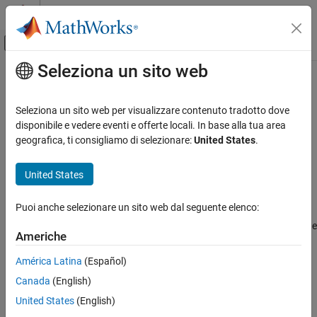
Vai al contenuto
MATLAB Help Center
Attiva/disattiva menu di navigazione off
Seleziona un sito web
Contenuto principale
Pagina iniziale della documentazione
target.XCPTransport Class
Code Generation
Seleziona un sito web per visualizzare contenuto tradotto dove
Namespace:
target
disponibile e vedere eventi e offerte locali. In base alla tua area
Simulink Coder
geografica, ti consigliamo di selezionare:
United States
.
Code and Tool Customization
Base class for XCP transport protocol layer
Custom Software for Target Hardware
United States
expand all in page
target.XCPTransport Class
Description
Puoi anche selezionare un sito web dal seguente elenco:
ON THIS PAGE
The
class is a base class for representing the
target.XCPTransport
Description
Americhe
XCP transport protocol layer on the target hardware. The
Properties
and
target.XCPTCPIPTransport
target.XCPSerialTransport
América Latina
(Español)
Examples
classes are derived from this class.
Canada
(English)
Version History
See Also
Class Attributes
United States
(English)