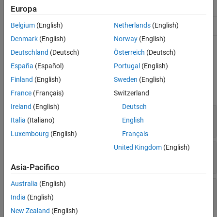
Abstract
true
Europa
Belgium
(English)
Netherlands
(English)
HandleCompatible
true
Denmark
(English)
Norway
(English)
For information on class attributes, see
Class Attributes
.
Deutschland
(Deutsch)
Österreich
(Deutsch)
España
(Español)
Portugal
(English)
Properties
Finland
(English)
Sweden
(English)
expand all
France
(Français)
Switzerland
Ireland
(English)
Deutsch
—
Maximum CTO size
MaxCTOSize
Italia
(Italiano)
English
255
(default) |
scalar integer
Luxembourg
(English)
Français
United Kingdom
(English)
—
Maximum DTO size
MaxDTOSize
65532
(default) |
scalar integer
Asia-Pacifico
Australia
(English)
—
Maximum ODT size
MaxODTEntrySizeDAQ
255
(default) |
scalar integer
India
(English)
New Zealand
(English)