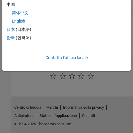
Switch
Switch controlled by external physical
中国
signal
简体中文
Thermal Resistor
Resistor with thermal port
English
Translational
Interface between electrical and
日本
(日本語)
Electromechanical
mechanical translational domains
Converter
한국
(한국어)
Variable Resistor
Linear variable resistor in electrical
systems
Contatta l’ufficio locale
How useful was this information?
Centro di fiducia
Marchi
Informativa sulla privacy
Antipirateria
Stato dell'applicazione
Contatti
© 1994-2026 The MathWorks, Inc.