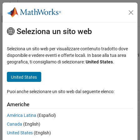
Vai al contenuto
MATLAB Help Center
Attiva/disattiva menu di navigazione off
Seleziona un sito web
Contenuto principale
Pagina iniziale della documentazione
Elementi elettrici
Modellazione fisica
Seleziona un sito web per visualizzare contenuto tradotto dove
Blocchi di costruzione elettrica, come induttori, diodi, condensatori
disponibile e vedere eventi e offerte locali. In base alla tua area
Simscape
Questa libreria contiene gli elementi e i blocchi di costruzione di
geografica, ti consigliamo di selezionare:
United States
.
Librerie Foundation Block
base per il dominio elettrico.
Modelli elettrici
United States
Blocchi Simscape
Categoria
Elementi elettrici
Puoi anche selezionare un sito web dal seguente elenco:
Capacitor
Linear capacitor in electrical systems
Sensori elettrici
Americhe
Diode
Piecewise linear diode in electrical
Sorgenti elettriche
systems
Sistemi elettrici
América Latina
(Español)
Electrical
Collegamento alla messa a terra elettrica
Canada
(English)
Reference
United States
(English)
Floating
Reference for measuring voltage of